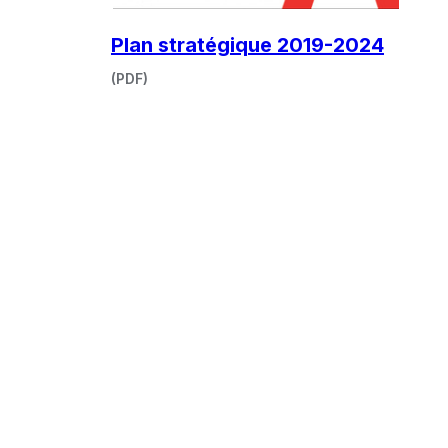
Ce
Plan stratégique 2019-2024
lien
(PDF)
s'ouvr
dans
une
nouvel
fenêtr