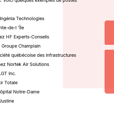
s. Voici quelques exemples de postes
ngénia Technologies​
e-de-l ’Île​
ez HF Experts-Conseils​
 Groupe Champlain​
ciété québécoise des infrastructures​
hez Nortek Air Solutions​
GT Inc.​
r Totale​
ôpital Notre-Dame​
Justine