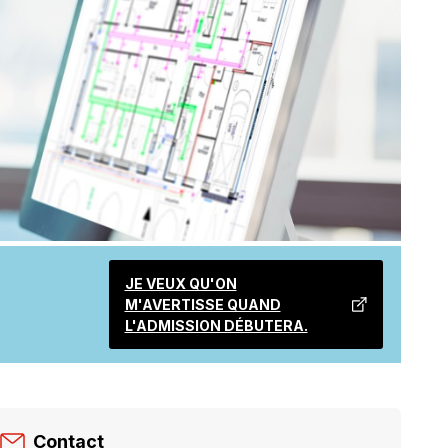
JE VEUX QU'ON
M'AVERTISSE QUAND
CE
L'ADMISSION DÉBUTERA.
LIEN
S'OUVRIRA
DANS
UNE
NOUVELLE
Contact
FENÊTRE