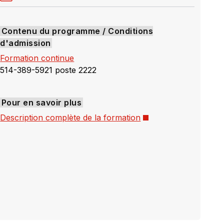
Contenu du programme / Conditions
d'admission
Formation continue
514-389-5921 poste 2222
Pour en savoir plus
Ce
Description complète de la formation
lien
s'ouvrira
dans
une
nouvelle
fenêtre