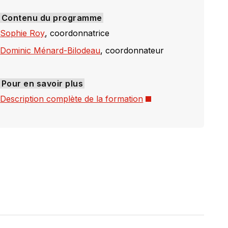
Contenu du programme
Sophie Roy
, coordonnatrice
Dominic Ménard-Bilodeau
, coordonnateur
Pour en savoir plus
Ce
Description complète de la formation
lien
s'ouvrira
dans
une
nouvelle
fenêtre