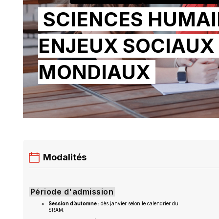
SCIENCES HUMAI
ENJEUX SOCIAUX
|
MONDIAUX
SCIE
HUMA
Modalités
Période d'admission
Session d’automne :
dès janvier selon le calendrier du
SRAM.