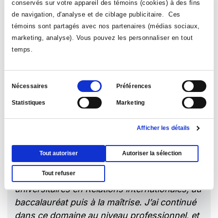
conservés sur votre appareil des témoins (cookies) à des fins
de navigation, d'analyse et de ciblage publicitaire. Ces
témoins sont partagés avec nos partenaires (médias sociaux,
marketing, analyse). Vous pouvez les personnaliser en tout
temps.
Sélection
Nécessaires
Préférences
du
Statistiques
Marketing
consentement
Afficher les détails
Tout autoriser
Autoriser la sélection
Mes études au Collège Ahuntsic m’ont
Tout refuser
permis d’être bien préparé pour mes études
universitaires en Relations internationales, au
baccalauréat puis à la maîtrise. J’ai continué
dans ce domaine au niveau professionnel, et