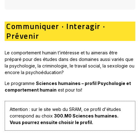
s'ouvrira
dans
une
Communiquer · Interagir ·
nouvelle
fenêtre
Prévenir
Le comportement humain t’intéresse et tu aimerais être
préparé pour des études dans des domaines aussi variés que
la psychologie, la criminologie, le travail social, la sexologie ou
encore la psychoéducation?
Le programme
Sciences humaines – profil Psychologie et
comportement humain
est pour toi!
Attention : sur le site web du SRAM, ce profil d'études
correspond au choix
300.M0 Sciences humaines.
Vous pourrez ensuite choisir le profil.