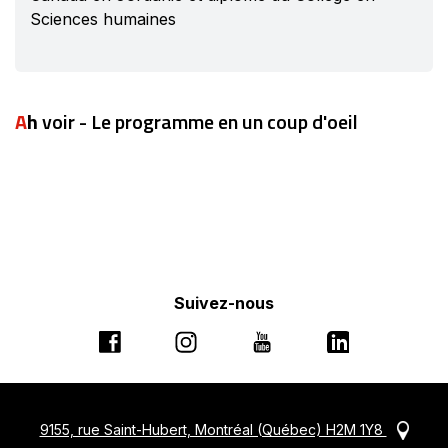
Sciences humaines
Ah
voir - Le programme en un coup d'oeil
Suivez-nous
Ce
Ce
Ce
Ce
lien
lien
lien
lien
s'ouvrira
s'ouvrira
s'ouvrira
s'ouvrira
dans
dans
dans
dans
Ce
9155, rue Saint-Hubert, Montréal (Québec) H2M 1Y8
une
une
une
une