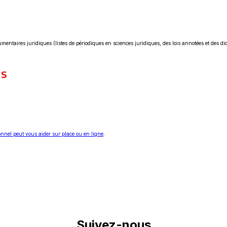
ntaires juridiques (listes de périodiques en sciences juridiques, des lois annotées et des dict
ls
onnel peut vous aider sur place ou en ligne
.
Suivez-nous