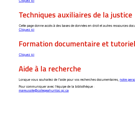
Ce
Cliquez ici
lien
s'ouvrira
Techniques auxiliaires de la justice
dans
une
nouvelle
fenêtre
Cette page donne accès à des bases de données en droit et autres ressources docume
Ce
Cliquez ici
lien
s'ouvrira
Formation documentaire et tutorie
dans
une
nouvelle
fenêtre
Ce
Cliquez ici
lien
s'ouvrira
Aide à la recherche
dans
une
nouvelle
fenêtre
Lorsque vous souhaitez de l'aide pour vos recherches documentaires,
notre pers
Pour communiquer avec l'équipe de la bibliothèque :
mareussite@collegeahuntsic.qc.ca