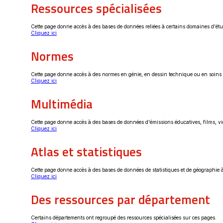
Ressources spécialisées
dans
une
nouvelle
fenêtre
Cette page donne accès à des bases de données reliées à certains domaines d'étud
Ce
Cliquez ici
lien
s'ouvrira
Normes
dans
une
nouvelle
fenêtre
Cette page donne accès à des normes en génie, en dessin technique ou en soins pr
Ce
Cliquez ici
lien
s'ouvrira
Multimédia
dans
une
nouvelle
fenêtre
Cette page donne accès à des bases de données d'émissions éducatives, films, vi
Ce
Cliquez ici
lien
s'ouvrira
Atlas et statistiques
dans
une
nouvelle
fenêtre
Cette page donne accès à des bases de données de statistiques et de géographie à l
Ce
Cliquez ici
lien
s'ouvrira
Des ressources par département
dans
une
nouvelle
fenêtre
Certains départements ont regroupé des ressources spécialisées sur ces pages.