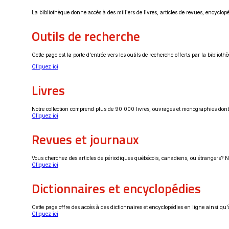
La bibliothèque donne accès à des milliers de livres, articles de revues, encyclo
Outils de recherche
Cette page est la porte d'entrée vers les outils de recherche offerts par la biblio
Ce
Cliquez ici
lien
s'ouvrira
Livres
dans
une
nouvelle
fenêtre
Notre collection comprend plus de 90 000 livres, ouvrages et monographies don
Ce
Cliquez ici
lien
s'ouvrira
Revues et journaux
dans
une
nouvelle
fenêtre
Vous cherchez des articles de périodiques québécois, canadiens, ou étrangers? No
Ce
Cliquez ici
lien
s'ouvrira
Dictionnaires et encyclopédies
dans
une
nouvelle
fenêtre
Cette page offre des accès à des dictionnaires et encyclopédies en ligne ainsi q
Ce
Cliquez ici
lien
s'ouvrira