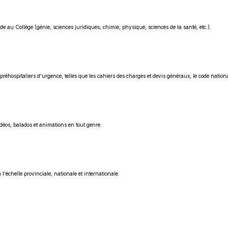
e au Collège (génie, sciences juridiques, chimie, physique, sciences de la santé, etc.).
éhospitaliers d'urgence, telles que les cahiers des charges et devis généraux, le code nationa
déos, balados et animations en tout genre.
'échelle provinciale, nationale et internationale.