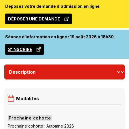
Déposez votre demande d'admission en ligne
DÉPOSER UNE DEMANDE
CE
LIEN
S'OUVRIRA
Séance d’information en ligne : 19 août 2026 à 18h30
DANS
UNE
S'INSCRIRE
NOUVELLE
CE
FENÊTRE
LIEN
S'OUVRIRA
DANS
UNE
NOUVELLE
FENÊTRE
Modalités
Prochaine cohorte
Prochaine cohorte : Automne 2026