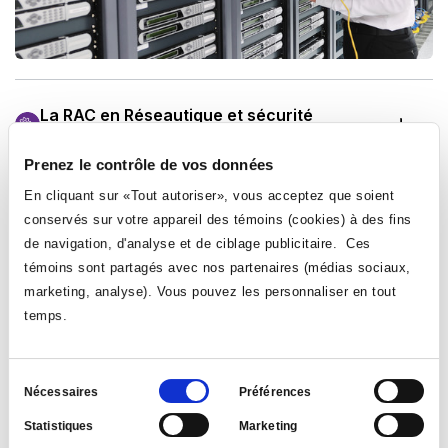
La RAC en Réseautique et sécurité
informatique (LEA.C1), est-ce pour vous ?
Prenez le contrôle de vos données
En cliquant sur «Tout autoriser», vous acceptez que soient
Que m’offre la RAC au Collège Ahuntsic ?
conservés sur votre appareil des témoins (cookies) à des fins
de navigation, d'analyse et de ciblage publicitaire. Ces
témoins sont partagés avec nos partenaires (médias sociaux,
Quelles sont les étapes de la démarche?
marketing, analyse). Vous pouvez les personnaliser en tout
temps.
Aide financière
Sélection
Nécessaires
Préférences
du
Statistiques
Marketing
consentement