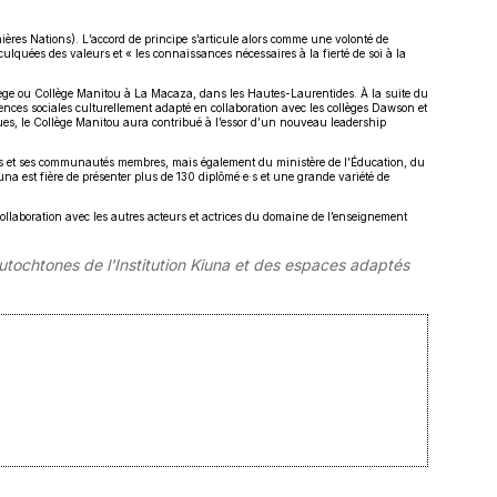
res Nations). L’accord de principe s’articule alors comme une volonté de
ulquées des valeurs et « les connaissances nécessaires à la fierté de soi à la
lege ou Collège Manitou à La Macaza, dans les Hautes-Laurentides. À la suite du
ences sociales culturellement adapté en collaboration avec les collèges Dawson et
es, le Collège Manitou aura contribué à l’essor d’un nouveau leadership
ions et ses communautés membres, mais également du ministère de l’Éducation, du
na est fière de présenter plus de 130 diplômé·e·s et une grande variété de
e collaboration avec les autres acteurs et actrices du domaine de l’enseignement
autochtones de l'Institution Kiuna et des espaces adaptés