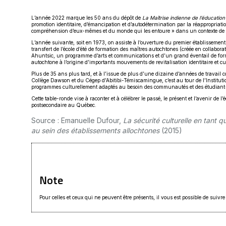
L’année 2022 marque les 50 ans du dépôt de
La Maîtrise indienne de l’éducation
promotion identitaire, d’émancipation et d’autodétermination par la réappropriati
compréhension d’eux-mêmes et du monde qui les entoure » dans un contexte de tr
L’année suivante, soit en 1973, on assiste à l’ouverture du premier établissem
transfert de l’école d’été de formation des maîtres autochtones (créée en collab
Ahuntsic, un programme d’arts et communications et d’un grand éventail de form
autochtone à l’origine d’importants mouvements de revitalisation identitaire et cul
Plus de 35 ans plus tard, et à l’issue de plus d’une dizaine d’années de travai
Collège Dawson et du Cégep d’Abitibi-Témiscamingue, c’est au tour de l’Institut
programmes culturellement adaptés au besoin des communautés et des étudiant·e
Cette table-ronde vise à raconter et à célébrer le passé, le présent et l’avenir de
postsecondaire au Québec.
Source : Emanuelle Dufour,
La sécurité culturelle en tant
au sein des établissements allochtones
(2015)
Note
Pour celles et ceux qui ne peuvent être présents, il vous est possible de suivre 
Ce lien