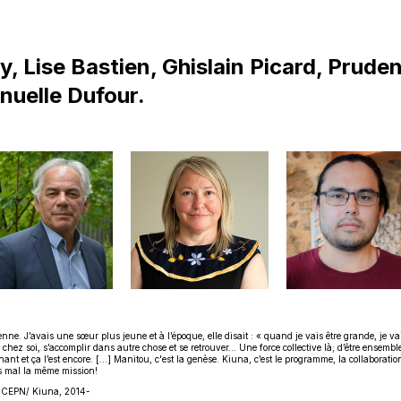
y, Lise Bastien, Ghislain Picard, Prud
nuelle Dufour.
e. J’avais une sœur plus jeune et à l’époque, elle disait : « quand je vais être grande, je va
hez soi, s’accomplir dans autre chose et se retrouver... Une force collective là; d’être ensemble
nt et ça l’est encore. […] Manitou, c'est la genèse. Kiuna, c’est le programme, la collaboration 
as mal la même mission!
du CEPN/ Kiuna, 2014-