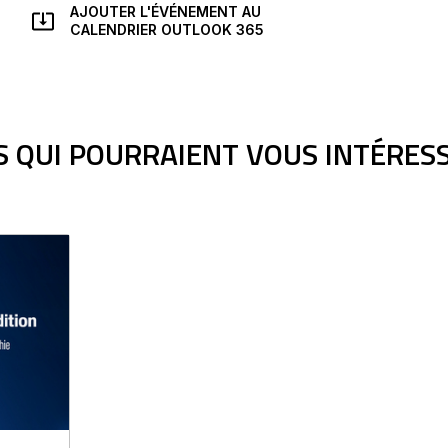
nouvelle
AJOUTER L'ÉVÉNEMENT AU
fenêtre
CE
CALENDRIER OUTLOOK 365
LIEN
S'OUVRIRA
DANS
UNE
NOUVELLE
FENÊTRE
 QUI POURRAIENT VOUS INTÉRES