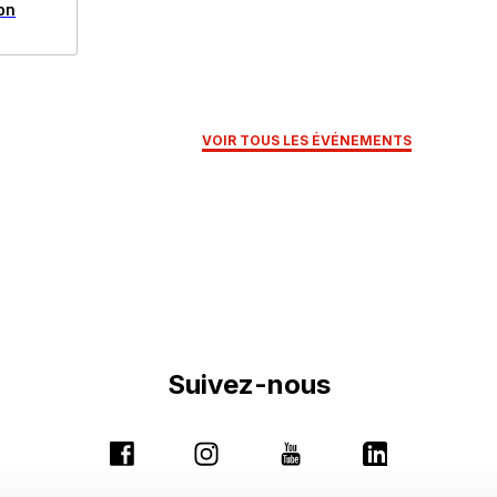
on
VOIR TOUS LES ÉVÉNEMENTS
Suivez-nous
Ce
Ce
Ce
Ce
lien
lien
lien
lien