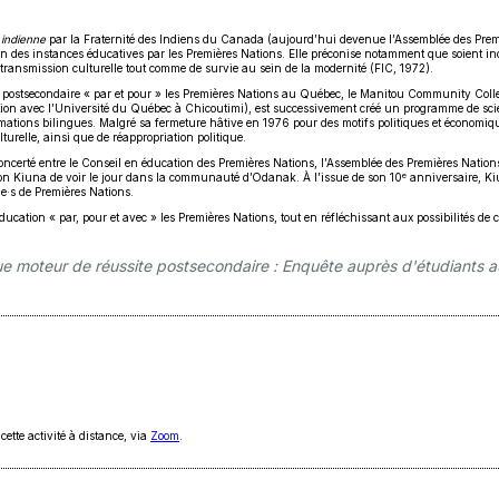
 indienne
par la Fraternité des Indiens du Canada (aujourd’hui devenue l’Assemblée des Premiè
on des instances éducatives par les Premières Nations. Elle préconise notamment que soient inc
ansmission culturelle tout comme de survie au sein de la modernité (FIC, 1972).
ent postsecondaire « par et pour » les Premières Nations au Québec, le Manitou Community Col
oration avec l’Université du Québec à Chicoutimi), est successivement créé un programme de sci
ations bilingues. Malgré sa fermeture hâtive en 1976 pour des motifs politiques et économiqu
turelle, ainsi que de réappropriation politique.
l concerté entre le Conseil en éducation des Premières Nations, l’Assemblée des Premières Nat
e
ion Kiuna de voir le jour dans la communauté d’Odanak. À l’issue de son 10
anniversaire, Kiu
·s de Premières Nations.
 l’éducation « par, pour et avec » les Premières Nations, tout en réfléchissant aux possibilités d
 que moteur de réussite postsecondaire : Enquête auprès d'étudiants 
Ce
cette activité à distance, via
Zoom
.
lien
s'ouvrira
dans
une