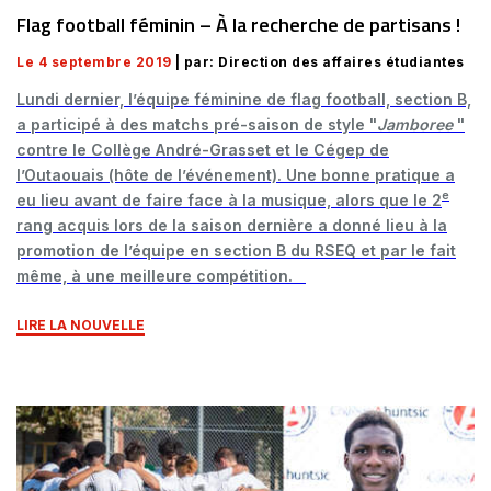
Flag football féminin – À la recherche de partisans !
Le 4 septembre 2019
| par: Direction des affaires étudiantes
Lundi dernier, l’équipe féminine de flag football, section B,
a participé à des matchs pré-saison de style "
Jamboree
"
contre le Collège André-Grasset et le Cégep de
l’Outaouais (hôte de l’événement). Une bonne pratique a
e
eu lieu avant de faire face à la musique, alors que le 2
rang acquis lors de la saison dernière a donné lieu à la
promotion de l’équipe en section B du RSEQ et par le fait
même, à une meilleure compétition.
LIRE LA NOUVELLE