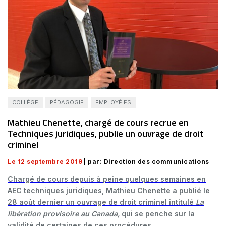
COLLÈGE
PÉDAGOGIE
EMPLOYÉ·ES
Mathieu Chenette, chargé de cours recrue en
Techniques juridiques, publie un ouvrage de droit
criminel
Le 12 septembre 2019
| par: Direction des communications
Chargé de cours depuis à peine quelques semaines en
AEC techniques juridiques, Mathieu Chenette a publié le
28 août dernier un ouvrage de droit criminel intitulé
La
libération provisoire au Canada,
qui se penche sur la
validité de certaines de ces procédures.