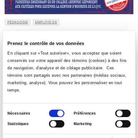
PÉDAGOGIE
EMPLOYÉ·ES
Mention d'honneur de l'AQPC 2026 : qui d'entre vous
recevra la distinction?
Prenez le contrôle de vos données
Le 9 février 2026
| par: Direction des études
En cliquant sur «Tout autoriser», vous acceptez que soient
conservés sur votre appareil des témoins (cookies) à des fins
La Direction des études sollicite votre collaboration pour
de navigation, d'analyse et de ciblage publicitaire. Ces
identifier un membre du personnel enseignant se
témoins sont partagés avec nos partenaires (médias sociaux,
démarquant de façon particulière afin de soumettre sa
marketing, analyse). Vous pouvez les personnaliser en tout
candidature pour recevoir la Mention d’honneur 2026 de
l’AQPC.
temps.
LIRE LA NOUVELLE
Sélection
Nécessaires
Préférences
du
Statistiques
Marketing
consentement