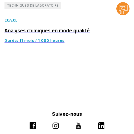
TECHNIQUES DE LABORATOIRE
ECA.0L
Analyses chimiques en mode qualité
Durée: 11 mois / 1 080 heures
Suivez-nous
Ce
Ce
Ce
Ce
lien
lien
lien
lien