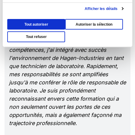
Afficher les détails
La formation a été une véritable révélation,
Tout autoriser
Autoriser la sélection
enrichissant mes connaissances en
biotechnologie et les actualisant aux
Tout refuser
dernières avancées du domaine. Fort de ces
compétences, j'ai intégré avec succès
l'environnement de Hagen-Industries en tant
que technicien de laboratoire. Rapidement,
mes responsabilités se sont amplifiées
jusqu'à me conférer le rôle de responsable de
laboratoire. Je suis profondément
reconnaissant envers cette formation qui a
non seulement ouvert les portes de ces
opportunités, mais a également façonné ma
trajectoire professionnelle.