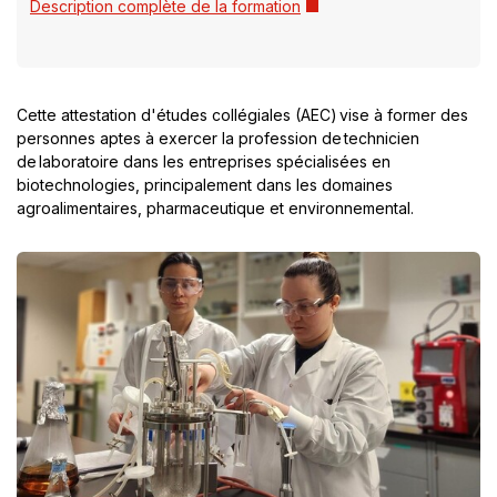
Ce
Description complète de la formation
lien
s'ouvrira
dans
une
Cette attestation d'études collégiales (AEC) vise à former des
nouvelle
personnes aptes à exercer la profession de technicien
fenêtre
de laboratoire dans les entreprises spécialisées en
biotechnologies, principalement dans les domaines
agroalimentaires, pharmaceutique et environnemental.