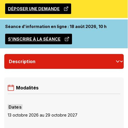
DÉPOSER UNE DEMANDE
CE
LIEN
S'OUVRIRA
Séance d'information en ligne : 18 août 2026, 10 h
DANS
UNE
S'INSCRIRE À LA SÉANCE
NOUVELLE
CE
FENÊTRE
LIEN
S'OUVRIRA
DANS
UNE
NOUVELLE
FENÊTRE
Modalités
Dates
13 octobre 2026 au 29 octobre 2027