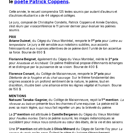
lien
Ce
le
poète Patrick Coppens
.
s'ouvrira
lien
Cette année, le recueil comprendra 125 textes soumis par autant d’auteurs et
dans
s'ouvrira
d’autrices étudiant.e.s de 44 cégeps et collèges.
Le jury, composé de Christophe Condello, Patrick Coppens et Aimée Dandois,
une
dans
s’est réuni par visioconférence le 11 janvier dernier pour évaluer les poèmes
nouvelle
une
soumis.
PRIX
fenêtre
nouvelle
er
Ariane Ouimet
, du Cégep du Vieux Montréal, remporte le
1
prix
pour
Lettre au
tempestaire
. Le jury a été sensible aux notations subtiles, aux accords
fenêtre
frémissants et aux nuances attentives de ce poème dont l’unité de ton accentue
sa force. Bourse de 650 $.
e
Florianne Beignet
, également du Cégep du Vieux Montréal, mérite le
2
prix
pour
Anastasie et Archibald
. Ce poème théâtralisé propose d’étonnants échanges
et se distingue par la puissance de sa vision. Bourse de 400 $.
e
Florence Conant,
du Collège de Maisonneuve, remporte le
3
prix
pour
Dilettante de la fougère et du chat sauvage
. Sur le thème fondamental des
origines associé à un profond sentiment de la nature, le poème, tout en
discrétion, illustre bien une alliance entre les règnes végétal et humain. Bourse
de 150 $.
MENTIONS
re
Natsumi Tanaka-Gagnier,
du Collège de Maisonneuve, reçoit la
1
mention
.
La
rêveuse au balcon
présente tous les charmes d’une esquisse. La poésie est là
avec sa main légère, qui nous fait regretter un peu la brièveté du poème.
e
La
2
mention
est attribuée à
Camille Bergeron
du Cégep du Vieux Montréal
pour
Feuilles mortes
. Dans ce poème susurré, les images mélancoliques se
succèdent pour mieux nous conduire au cœur des ébats, de la vie et des saisons.
e
Une
3
mention
est attribuée à
Olivia Ménard
du Cégep de Sainte-Foy pour
La
saveur du mois goûte amer.
Évitant le piège du lyrisme d’épanchement,