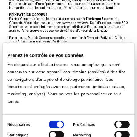
l’autrice s’inspire d’une épreuve amoureuse pour donner à son écriture une
humanité naturellement tragique et, fait singulier, dans un cadre familial.
PRIX PATRICK COPPENS
Patrick Coppens décerne le prix qui porte son nom à
Florianne Beignet
du
Cégep du Vieux Montréal, pour
Anastasie et Archibald
. Doté d’une bourse de 300
$, remise par le poète lui-même, ce prix est attribué à l’auteur ou à l'autrice qui
aura su faire preuve d’audace, de sincérité et d’amour de la langue.
Par ailleurs, Patrick Coppens accorde une mention à François Boily, du Collège
John Abbott, pour son poème Posthume.
Prenez le contrôle de vos données
>> Les prix seront officiellement remis lors du lancement du recueil de poésie,
organisée par le Collège Ahuntsic, qui se tiendra en mai prochain.
En cliquant sur «Tout autoriser», vous acceptez que soient
conservés sur votre appareil des témoins (cookies) à des fins
LE RECUEIL INTERCOLLÉGIAL DE POÉSIE
de navigation, d'analyse et de ciblage publicitaire. Ces
témoins sont partagés avec nos partenaires (médias sociaux,
POUR L’INSTANT
marketing, analyse). Vous pouvez les personnaliser en tout
Depuis 1993, le Collège Ahuntsic édite le recueil intercollégial de poésie Pour
temps.
l’instant. Ce recueil permet de témoigner du talent littéraire des étudiant.e.s du
réseau collégial. Il regroupe les textes primés, créés par des étudiant.e.s issus des
44 institutions membres du Réseau intercollégial des activités socioculturelles du
Québec (RIASQ). Le livre est réalisé par les étudiant.e.s des programmes de
Graphisme, d’Infographie en prémédia et de Techniques de l’impression du
Sélection
Collège Ahuntsic.
Nécessaires
Préférences
du
Pour l’instant ne pourrait voir le jour sans ces précieux collaborateurs : les
Statistiques
Marketing
responsables socioculturels des cégeps participants, le RIASQ, les départements