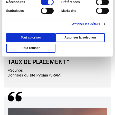
Sélection
Nécessaires
Préférences
du
Statistiques
Marketing
consentement
Vers la réussite
Afficher les détails
Tout autoriser
Autoriser la sélection
100%
Tout refuser
TAUX DE PLACEMENT*
*Source:
Ce
Données du site Pygma (SRAM)
lien
s'ouvrira
dans
une
nouvelle
fenêtre