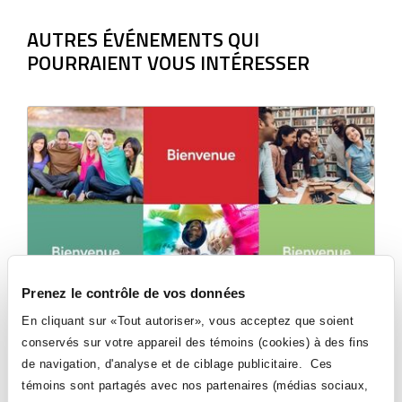
UNE
NOUVELLE
AUTRES ÉVÉNEMENTS QUI
FENÊTRE
POURRAIENT VOUS INTÉRESSER
Prenez le contrôle de vos données
Accueil des nouvelles personnes étudiantes -
En cliquant sur «Tout autoriser», vous acceptez que soient
Automne 2026
conservés sur votre appareil des témoins (cookies) à des fins
Du 18 août au 19 août 2026 | 09:00
de navigation, d'analyse et de ciblage publicitaire. Ces
témoins sont partagés avec nos partenaires (médias sociaux,