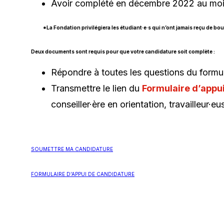
Avoir complété en décembre 2022 au moin
*La Fondation privilégiera les étudiant·e
·
s qui n’ont jamais reçu de bo
Deux documents sont requis pour que votre candidature soit complète :
Répondre à toutes les questions du formu
Transmettre le lien du
Formulaire d’appu
conseiller·ère en orientation, travailleur·eu
Ce
SOUMETTRE MA CANDIDATURE
lien
Ce
FORMULAIRE D’APPUI DE CANDIDATURE
s'ouvrira
lien
dans
s'ouvrira
une
dans
nouvelle