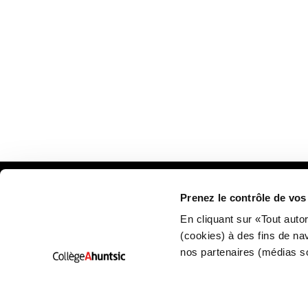
une
fenêtre
nouvelle
fenêtre
Prenez le contrôle de vo
Plan
En cliquant sur «Tout auto
(cookies) à des fins de na
nos partenaires (médias s