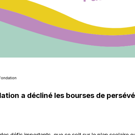
 Fondation
ation a décliné les bourses de persévé
des défis importants, que ce soit sur le plan scolaire 