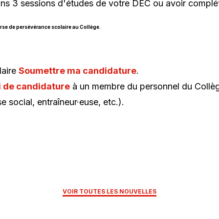
s 3 sessions d'études de votre DEC ou avoir complét
urse de persévérance scolaire au Collège.
Ce
laire
Soumettre ma candidature
.
lien
Ce
i de candidature
à un membre du personnel du Collè
s'ouvrira
lien
se social, entraîneur
·euse
, etc.).
dans
s'ouvrira
une
dans
nouvelle
une
fenêtre
nouvelle
fenêtre
VOIR TOUTES LES NOUVELLES