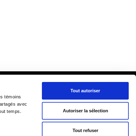
Tout autoriser
cueil
es témoins
ira
partagés avec
Autoriser la sélection
out temps.
lle
RIÈRE
re
Tout refuser