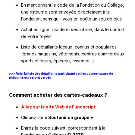
En mentionnant le code de la Fondation du Collège,
une ristourne sera envoyée directement à la
Fondation, sans qu’il vous en coûte un sou de plus!
Achat en ligne, rapide et sécuritaire, dans le confort
de votre foyer!
Liste de détaillants locaux, connus et populaires
(grands magasins, vêtements, centres commerciaux,
sports et loisirs, épicerie, essence...).
>>> Voici la liste des détaillants participants et les pourcentages de
Ce
ristourne qui seront versés
lien
s'ouvrira
dans
une
Comment acheter des cartes-cadeaux ?
nouvelle
fenêtre
Ce
Allez sur le site Web de Fundscript
lien
Cliquez sur
« Soutenir un groupe »
s'ouvrira
dans
Entrez le code suivant, correspondant à la
une
Fondation du Collège :
SL737S