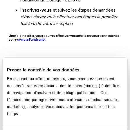
nouvelle
Inscrivez-vous
et suivez les étapes demandées
fenêtre
*Vous n'avez qu'à effectuer ces étapes la première
fois lors de votre inscription
Une fois inscrit.e, vous pourrez effectuer vos achats en vous connectant à
Ce
votre
compte Fundscript
lien
s'ouvrira
dans
une
nouvelle
fenêtre
Informations importantes sur les modes de
Prenez le contrôle de vos données
paiement
En cliquant sur «Tout autoriser», vous acceptez que soient
Il y a trois modes de paiement possibles (voir les notifications pour chaque mode
conservés sur votre appareil des témoins (cookies) à des fins
de paiement)
de navigation, d'analyse et de ciblage publicitaire. Ces
Transfert électronique de fonds :
témoins sont partagés avec nos partenaires (médias sociaux,
Prélèvement automatique sur votre compte. Le
marketing, analyse). Vous pouvez les personnaliser en tout
meilleur moyen de payer. Pas de frais.
temps.
Nécessite l’application et un chèque annulé.
Service de paiement de factures en ligne :