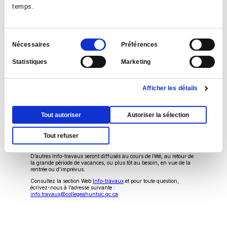
temps.
Des travaux sont en cours dans le bloc G, au niveau 0, dans les
locaux de Soins préhospitaliers d’urgence.
Le chantier est érigé après la cage d’escalier, donnant accès
Sélection
notamment au niveau 1, où se trouve la cafétéria du bloc G.
Nécessaires
Préférences
du
Les travaux consistent à :
Statistiques
Marketing
consentement
Repeindre les murs;
Remplacer le revêtement de plancher;
Afficher les détails
Améliorer l’éclairage;
Tout autoriser
Autoriser la sélection
Rediviser les locaux, entre autres pour
accueillir quatre ambulances.
Tout refuser
D’autres Info-travaux seront diffusés au cours de l’été, au retour de
la grande période de vacances, ou plus tôt au besoin, en vue de la
rentrée ou d’imprévus.
Consultez la section Web
Info-travaux
et pour toute question,
écrivez-nous à l’adresse suivante :
info.travaux@collegeahuntsic.qc.ca
.