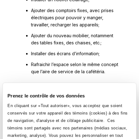
Ajouter des comptoirs fixes, avec prises
électriques pour pouvoir y manger,
travailler, recharger les appareils;
Ajouter du nouveau mobilier, notamment
des tables fixes, des chaises, etc.;
Installer des écrans d’information;
Rafraichir l’espace selon le même concept
que l’aire de service de la cafétéria.
À noter que les portes des cages d’escaliers seront verrouillées au
niveau 1 et que l’ascenseur du bloc C sera accessible au niveau 0
pour monter aux étages 2, 3 et 4.
Prenez le contrôle de vos données
Le remonte personne de l’entrée principale et celui menant au bloc B
seront fermés.
En cliquant sur «Tout autoriser», vous acceptez que soient
conservés sur votre appareil des témoins (cookies) à des fins
Rénovation des locaux de
de navigation, d'analyse et de ciblage publicitaire. Ces
Soins préhospitaliers
témoins sont partagés avec nos partenaires (médias sociaux,
d’urgence
marketing, analyse). Vous pouvez les personnaliser en tout