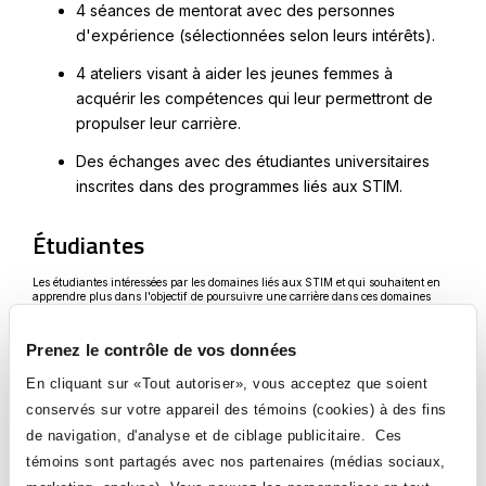
4 séances de mentorat avec des personnes
d'expérience (sélectionnées selon leurs intérêts).
4 ateliers visant à aider les jeunes femmes à
acquérir les compétences qui leur permettront de
propulser leur carrière.
Des échanges avec des étudiantes universitaires
inscrites dans des programmes liés aux STIM.
Étudiantes
Les étudiantes intéressées par les domaines liés aux STIM et qui souhaitent en
apprendre plus dans l'objectif de poursuivre une carrière dans ces domaines
Ce
peuvent
s'inscrire jusqu'au 31 janvier 2024
.
lien
s'ouvrira
Prenez le contrôle de vos données
dans
Enseignantes ou employées du Collège
une
nouvelle
En cliquant sur «Tout autoriser», vous acceptez que soient
fenêtre
Il vous est possible de participer au programme de la CCMM en devenant
conservés sur votre appareil des témoins (cookies) à des fins
mentore. Pour soumettre votre candidature, remplissez le
formulaire prévu à cet
Ce
effet
.
de navigation, d'analyse et de ciblage publicitaire. Ces
lien
s'ouvrira
témoins sont partagés avec nos partenaires (médias sociaux,
dans
Informations additionnelles
une