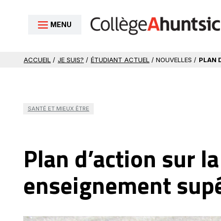
Aller au contenu
MENU
ACCUEIL
/
JE SUIS?
/
ÉTUDIANT ACTUEL
/ NOUVELLES /
PLAN 
SANTÉ ET MIEUX ÊTRE
Plan d’action sur l
enseignement supé