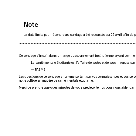
Note
La date limite pour répondre au sondage a été repoussée au 22 avril afin d
Ce sondage s’inscrit dans un large questionnement institutionnel ayant comme cibl
La santé mentale étudiante est l’affaire de toutes et de tous. Il repose s
— PASME
Les questions de ce sondage anonyme portent sur vos connaissances et vos percept
notre collège en matière de santé mentale étudiante.
Merci de prendre quelques minutes de votre précieux temps pour nous aider dans 