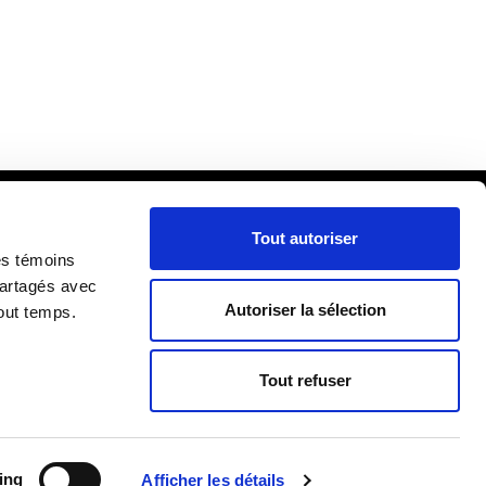
Tout autoriser
cueil
es témoins
ira
partagés avec
Autoriser la sélection
out temps.
lle
RIÈRE
re
Tout refuser
ing
Afficher les détails