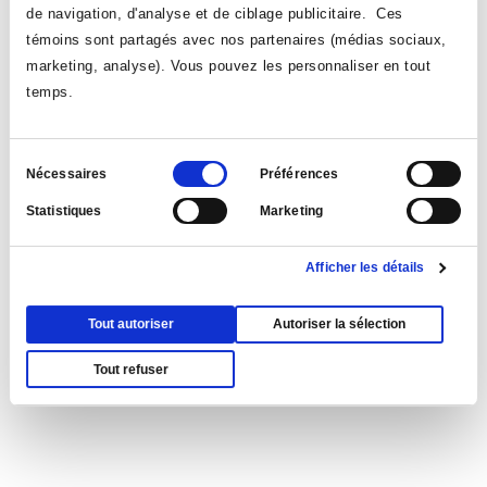
de navigation, d'analyse et de ciblage publicitaire. Ces
témoins sont partagés avec nos partenaires (médias sociaux,
marketing, analyse). Vous pouvez les personnaliser en tout
temps.
Sélection
Nécessaires
Préférences
du
Statistiques
Marketing
Rencontre d'information destinée aux parents
consentement
des nouvelle...
Le 26 août 2026 | 18:00-Collège Ahuntsic
Afficher les détails
Tout autoriser
Autoriser la sélection
VOIR TOUS LES ÉVÉNEMENTS
Tout refuser