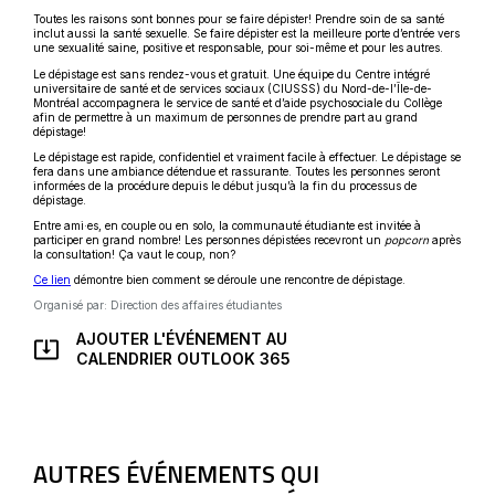
Toutes les raisons sont bonnes pour se faire dépister! Prendre soin de sa santé
inclut aussi la santé sexuelle. Se faire dépister est la meilleure porte d’entrée vers
une sexualité saine, positive et responsable, pour soi-même et pour les autres.
Le dépistage est sans rendez-vous et gratuit. Une équipe du Centre intégré
universitaire de santé et de services sociaux (CIUSSS) du Nord-de-l’Île-de-
Montréal accompagnera le service de santé et d’aide psychosociale du Collège
afin de permettre à un maximum de personnes de prendre part au grand
dépistage!
Le dépistage est rapide, confidentiel et vraiment facile à effectuer. Le dépistage se
fera dans une ambiance détendue et rassurante. Toutes les personnes seront
informées de la procédure depuis le début jusqu’à la fin du processus de
dépistage.
Entre ami·es, en couple ou en solo, la communauté étudiante est invitée à
participer en grand nombre! Les personnes dépistées recevront un
popcorn
après
la consultation! Ça vaut le coup, non?
Ce
Ce lien
démontre bien comment se déroule une rencontre de dépistage.
lien
Organisé par: Direction des affaires étudiantes
s'ouvrira
dans
une
AJOUTER L'ÉVÉNEMENT AU
nouvelle
CE
CALENDRIER OUTLOOK 365
fenêtre
LIEN
S'OUVRIRA
DANS
UNE
NOUVELLE
AUTRES ÉVÉNEMENTS QUI
FENÊTRE