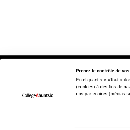
Prenez le contrôle de vo
Plan
En cliquant sur «Tout auto
(cookies) à des fins de na
nos partenaires (médias s