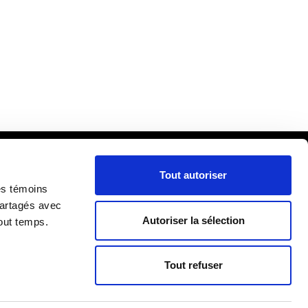
Tout autoriser
cueil
es témoins
ira
partagés avec
Autoriser la sélection
out temps.
lle
RIÈRE
re
Tout refuser