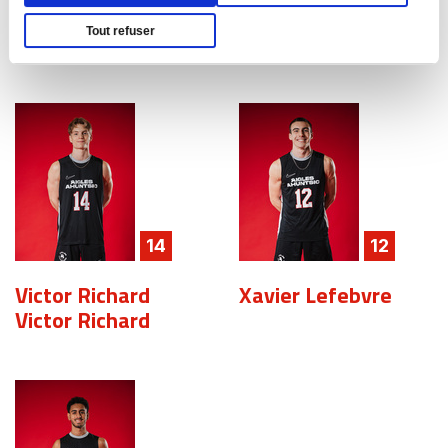
Tout refuser
Samuel Hébert
Sergey Tyunin
14
12
Victor Richard
Xavier Lefebvre
Victor Richard