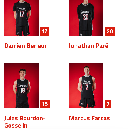
17
20
Damien Berleur
Jonathan Paré
18
7
Jules Bourdon-
Marcus Farcas
Gosselin