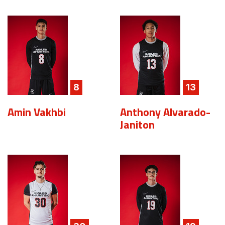
8
13
Amin Vakhbi
Anthony Alvarado-
Janiton