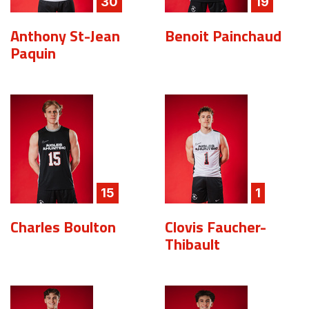
30
19
Anthony St-Jean
Benoit Painchaud
Paquin
15
1
Charles Boulton
Clovis Faucher-
Thibault