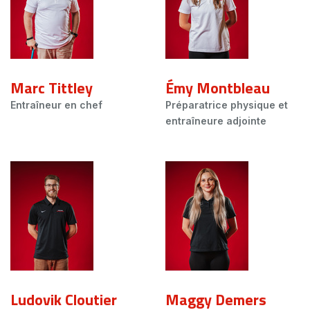
Marc Tittley
Émy Montbleau
Entraîneur en chef
Préparatrice physique et
entraîneure adjointe
Ludovik Cloutier
Maggy Demers