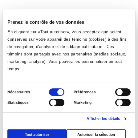
Prenez le contrôle de vos données
En cliquant sur «Tout autoriser», vous acceptez que soient
conservés sur votre appareil des témoins (cookies) à des fins
de navigation, d'analyse et de ciblage publicitaire. Ces
témoins sont partagés avec nos partenaires (médias sociaux,
9
21
marketing, analyse). Vous pouvez les personnaliser en tout
temps.
Nathan Leblanc
Samuel Gibeau
Sélection
Nécessaires
Préférences
du
Statistiques
Marketing
consentement
Afficher les détails
Tout autoriser
Autoriser la sélection
32
10