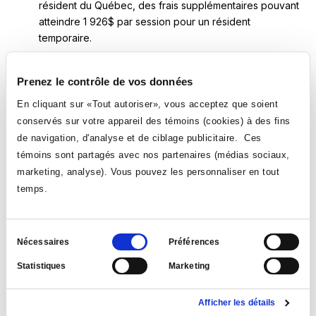
résident du Québec, des frais supplémentaires pouvant
atteindre 1 926$ par session pour un résident
temporaire.
Curriculum vitae
Prenez le contrôle de vos données
Copie du résultat au test de langue française :
En cliquant sur «Tout autoriser», vous acceptez que soient
Les
tests de langue française
acceptés sont :
conservés sur votre appareil des témoins (cookies) à des fins
de navigation, d'analyse et de ciblage publicitaire. Ces
Ce
Test Bright (compréhension)
Volets exigés :
témoins sont partagés avec nos partenaires (médias sociaux,
lien
Compréhension écrite et Compréhension orale.
s'ouvrira
marketing, analyse). Vous pouvez les personnaliser en tout
Ce
TCF tout public
(Les tests
TCF Québec
et
TCF
dans
temps.
lien
Canada
ne sont pas acceptés.) Volets exigés :
une
s'ouvrira
Compréhension écrite, Compréhension orale et Maîtrise
nouvelle
dans
des structures de la langue.
fenêtre
Sélection
Nécessaires
Préférences
une
Ce
Ce
du
DELF tout public niveau B2
ou
DALF
(vérifier le niveau
nouvelle
Statistiques
Marketing
lien
lien
requis avec le cégep que vous comptez fréquenter)
consentement
fenêtre
s'ouvrira
s'ouvrira
Volets exigés : Compréhension écrite, Compréhension
dans
dans
orale, Production écrite et Production orale.
Afficher les détails