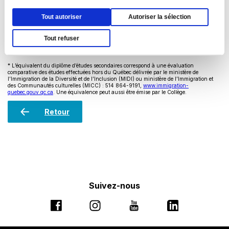
une
une
Ce
TEF
(Les tests
TEF Express
,
TEF Québec
et
TEF
nouvelle
nouvelle
Tout autoriser
Autoriser la sélection
lien
Canada
ne sont pas acceptés.) Volets exigés :
fenêtre
fenêtre
s'ouvrira
Compréhension écrite, Compréhension orale, Lexique et
Tout refuser
dans
structure.
une
* L’équivalent du diplôme d’études secondaires correspond à une évaluation
nouvelle
comparative des études effectuées hors du Québec délivrée par le ministère de
fenêtre
l’Immigration de la Diversité et de l’Inclusion (MIDI) ou ministère de l’Immigration et
des Communautés culturelles (MICC) : 514 864-9191,
www.immigration-
Ce
quebec.gouv.qc.ca
. Une équivalence peut aussi être émise par le Collège.
lien
s'ouvrira
Retour
dans
une
nouvelle
fenêtre
Suivez-nous
Ce
Ce
Ce
Ce
lien
lien
lien
lien