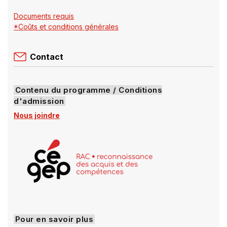
lien
Documents requis
s'ouvrira
*Coûts et conditions générales
dans
une
nouvelle
Contact
fenêtre
Contenu du programme / Conditions
d'admission
Nous joindre
Pour en savoir plus