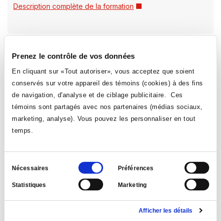
Ce
Description complète de la formation
lien
s'ouvrira
dans
une
Les dates des prochaines cohortes ne sont pas encore
Prenez le contrôle de vos données
nouvelle
déterminées. Nous aviserons les personnes intéressées et
fenêtre
En cliquant sur «Tout autoriser», vous acceptez que soient
ayant laissé leurs informations en liste aussitôt ces
conservés sur votre appareil des témoins (cookies) à des fins
informations connues.
de navigation, d'analyse et de ciblage publicitaire. Ces
La Reconnaissance des acquis et des compétences (RAC)
témoins sont partagés avec nos partenaires (médias sociaux,
tient compte de la formation que vous avez faites et de votre
marketing, analyse). Vous pouvez les personnaliser en tout
expérience de travail pour que vous obteniez rapidement
temps.
l'AEC en Construction et rénovation de bâtiments. La RAC
permet aussi de développer de nouvelles expertises
complémentaires pour vous permettre d’accéder à de
Sélection
nouveaux postes.
Nécessaires
Préférences
du
Statistiques
Marketing
consentement
La RAC en Construction et rénovation de
bâtiments, est-ce pour vous ?
Afficher les détails