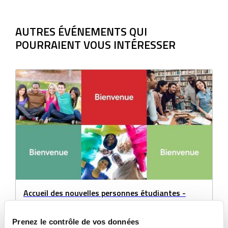
DANS
UNE
NOUVELLE
AUTRES ÉVÉNEMENTS QUI
FENÊTRE
POURRAIENT VOUS INTÉRESSER
Accueil des nouvelles personnes étudiantes -
Automne 2026
Du 18 août au 19 août 2026 | 09:00
Prenez le contrôle de vos données