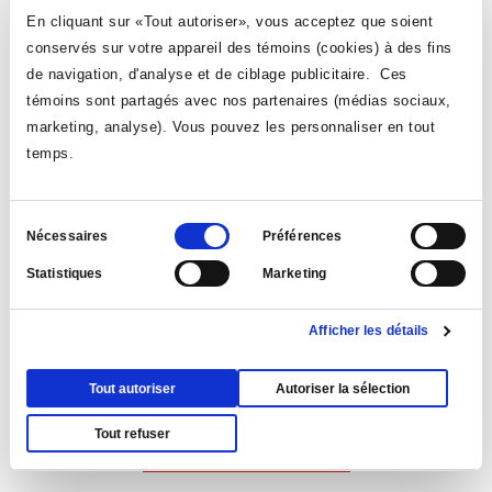
En cliquant sur «Tout autoriser», vous acceptez que soient
conservés sur votre appareil des témoins (cookies) à des fins
de navigation, d'analyse et de ciblage publicitaire. Ces
témoins sont partagés avec nos partenaires (médias sociaux,
marketing, analyse). Vous pouvez les personnaliser en tout
temps.
Sélection
Nécessaires
Préférences
du
Statistiques
Marketing
consentement
Rencontre d'information destinée aux parents
Afficher les détails
des nouvelle...
Le 26 août 2026 | 18:00-Collège Ahuntsic
Tout autoriser
Autoriser la sélection
Tout refuser
VOIR TOUS LES ÉVÉNEMENTS