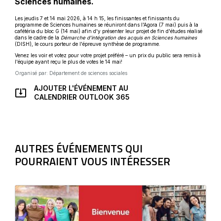
Sciences humaines.
Les jeudis 7 et 14 mai 2026, à 14 h 15, les finissantes et finissants du
programme de Sciences humaines se réuniront dans l'Agora (7 mai) puis à la
cafétéria du bloc G (14 mai) afin d'y présenter leur projet de fin d'études réalisé
dans le cadre de la
Démarche d'intégration des acquis en Sciences humaines
(DISH), le cours porteur de l'épreuve synthèse de programme.
Venez les voir et votez pour votre projet préféré – un prix du public sera remis à
l'équipe ayant reçu le plus de votes le 14 mai!
Organisé par: Département de sciences sociales
AJOUTER L'ÉVÉNEMENT AU
CE
CALENDRIER OUTLOOK 365
LIEN
S'OUVRIRA
DANS
UNE
NOUVELLE
AUTRES ÉVÉNEMENTS QUI
FENÊTRE
POURRAIENT VOUS INTÉRESSER