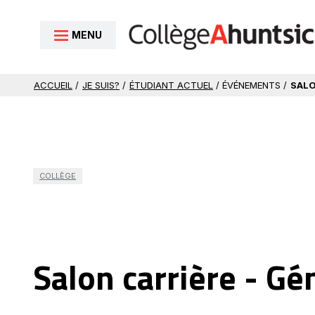
Aller au contenu
MENU
ACCUEIL
/
JE SUIS?
/
ÉTUDIANT ACTUEL
/ ÉVÉNEMENTS /
SALO
COLLÈGE
Salon carrière - Gé