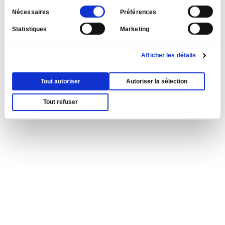
Sélection
Nécessaires
Préférences
du
Statistiques
Marketing
consentement
Afficher les détails
Tout autoriser
Autoriser la sélection
Tout refuser