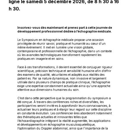
ligne le samedi 5 décembre 2026, de 8 h 30 à 16
h 30.
Inscrivez-vous dès maintenant et prenez part à cette journée de
développement professionnel dédiée à l’échographie médicale.
Le Symposium en échographie médicale propose une occasion
privilégiée de réunir savoir, pratique et humanité au cœur d’un
même événement. Il met en lumière une vision globale,
contemporaine et professionnelle de l’échographie, dans un contexte
où les avancées technologiques transforment rapidement les
pratiques en imagerie et en soins.
Face à ces transformations, il devient essentiel de conjuguer rigueur
scientifique, précision technique et sensibilité humaine afin d’offrir
des examens de qualité, sécuritaires et adaptés aux réalités des
patient·es. Par sa nature dynamique, non invasive et largement
utilisée dans plusieurs champs de pratique clinique, l’échographie
exige une expertise constamment actualisée ainsi qu’une approche
attentive aux dimensions humaines du soin.
C’est dans cette perspective que la programmation du symposium a
été conçue. À travers des conférences riches et diversifiées, les
participant·es seront invité·es à approfondir leurs connaissances, à
actualiser leurs pratiques et à élargir leur regard sur cette discipline
en constante évolution. Les conférencier·ères aborderont notamment
des thématiques actuelles et innovantes telles que
l’échocardiographie intégrant la réalité augmentée, les applications
et développements en échographie musculosquelettique,
l’optimisation du Doppler abdominal, ainsi que l’importance de la