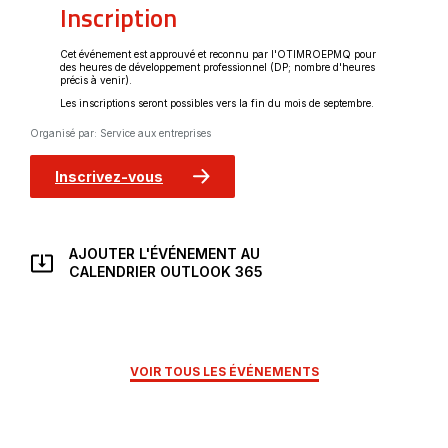
Inscription
Cet événement est approuvé et reconnu par l'OTIMROEPMQ pour
des heures de développement professionnel (DP; nombre d'heures
précis à venir).
Les inscriptions seront possibles vers la fin du mois de septembre.
Organisé par: Service aux entreprises
Ce lien
s'ouvrira
dans
Inscrivez-vous
une
nouvelle
fenêtre
AJOUTER L'ÉVÉNEMENT AU
CE
CALENDRIER OUTLOOK 365
LIEN
S'OUVRIRA
DANS
UNE
NOUVELLE
VOIR TOUS LES ÉVÉNEMENTS
FENÊTRE