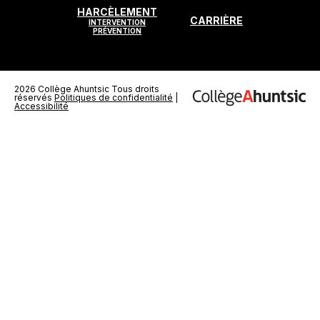
HARCÈLEMENT
CARRIÈRE
INTERVENTION
PRÉVENTION
2026 Collège Ahuntsic Tous droits
réservés
Politiques de confidentialité
|
Ce
Accessibilité
lien
s'ouvrira
dans
une
nouvelle
fenêtre