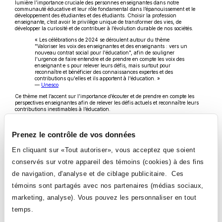
lumière l’importance cruciale des personnes enseignantes dans notre
communauté éducative et leur rôle fondamental dans l’épanouissement et le
développement des étudiantes et des étudiants. Choisir la profession
enseignante, c’est avoir le privilège unique de transformer des vies, de
développer la curiosité et de contribuer à l’évolution durable de nos sociétés.
« Les célébrations de 2024 se déroulent autour du thème
"Valoriser les voix des enseignantes et des enseignants : vers un
nouveau contrat social pour l'éducation", afin de souligner
l'urgence de faire entendre et de prendre en compte les voix des
enseignant·e·s pour relever leurs défis, mais surtout pour
reconnaître et bénéficier des connaissances expertes et des
contributions qu'elles et ils apportent à l'éducation. »
Ce
—
Unesco
lien
Ce thème met l’accent sur l’importance d’écouter et de prendre en compte les
s'ouvrira
perspectives enseignantes afin de relever les défis actuels et reconnaître leurs
dans
contributions inestimables à l’éducation.
une
nouvelle
Cette journée constitue aussi une belle occasion de souligner l’engagement, la
fenêtre
compétence et la bienveillance des personnes enseignantes du Collège Ahuntsic.
Prenez le contrôle de vos données
Nous tenons à les remercier chaleureusement pour leur dévouement, le rôle
essentiel qu'elles et ils jouent dans nos équipes et leur accompagnement des
personnes étudiantes qui nous choisissent.
En cliquant sur «Tout autoriser», vous acceptez que soient
Ensemble, continuons à valoriser et à soutenir nos enseignantes et nos
conservés sur votre appareil des témoins (cookies) à des fins
enseignants, qui partagent avec nous les responsabilités de la noble mission qui
nous est confiée.
de navigation, d'analyse et de ciblage publicitaire. Ces
En mon nom personnel et au nom de la direction du Collège, un immense merci
témoins sont partagés avec nos partenaires (médias sociaux,
au personnel enseignant!
marketing, analyse). Vous pouvez les personnaliser en tout
La directrice générale,
Nathalie Vallée
temps.
VOIR TOUTES LES NOUVELLES