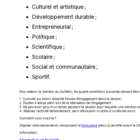
une
Culturel et artistique ;
nouvelle
fenêtre
Développement durable ;
Entrepreneurial ;
Politique ;
Scientifique ;
Scolaire ;
Social et communautaire ;
Sportif.
Pour obtenir la mention au bulletin, les quatre conditions suivantes doivent être 
1. Cumuler au moins soixante heures d’engagement dans la session ;
2. Étudier à temps plein lors de la réalisation de l’engagement ;
3. Ne pas avoir plus d’un échec pendant la session pour laquelle une mention e
4. Réaliser l’activité bénévolement, sans rétribution ni octroi d’unités de cours.
Comment vous inscrire ?
Ce
Déposer votre demande en remplissant le
formulaire
prévu à cet effet avant le 2
lien
Information :
s'ouvrira
dans
Service de la vie étudiante