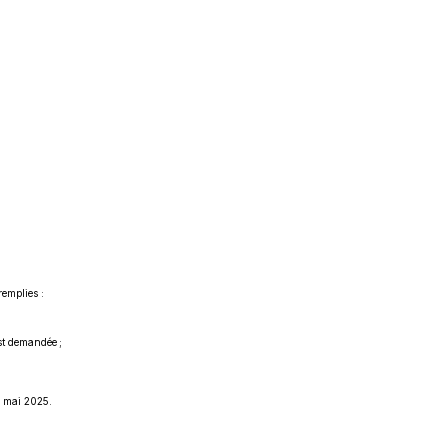
remplies :
st demandée ;
3 mai 2025.