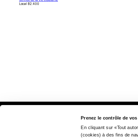
une
Local B2.400
nouvelle
fenêtre
Prenez le contrôle de vo
Plan
En cliquant sur «Tout auto
(cookies) à des fins de na