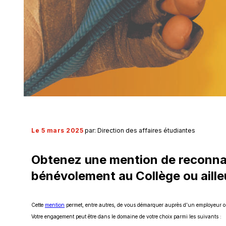
Le 5 mars 2025
par: Direction des affaires étudiantes
Obtenez une mention de reconnais
bénévolement au Collège ou aille
Ce
Cette
mention
permet, entre autres, de vous démarquer auprès d’un employeur ou
lien
Votre engagement peut être dans le domaine de votre choix parmi les suivants :
s'ouvrira
dans