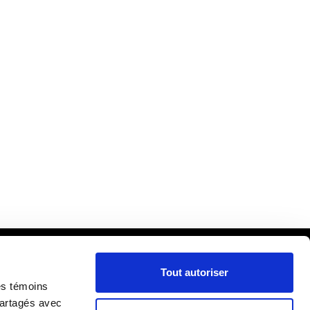
Tout autoriser
cueil
es témoins
ira
partagés avec