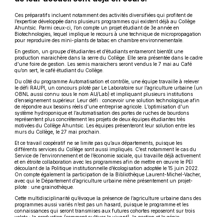
Ces préparatifs incluent notamment des activités diversifiées qui profitent de
l’expertise développée dans plusieurs programmes qui existent déjà au Collège
Ahuntsic. Parmi ceux-ci, l’on compte un projet étudiant de 3e année en
Biotechnologies, lequel implique le recours à une technique de micropropagation
pour reproduire des mini-plants de tabac en chambre environnementale.
En gestion, un groupe d’étudiantes et d’étudiants entameront bientôt une
production maraichère dans la serre du Collège. Elle sera présentée dans le cadre
d'une foire de gestion. Les semis maraichers seront vendus le 7 mai au Café
qu’on sert, le café étudiant du Collège.
Du côté du programme Automatisation et contrôle, une équipe travaille à relever
le défi RAUPI, un concours piloté par Le Laboratoire sur l’agriculture urbaine (un
OBNL aussi connu sous le nom AU/Lab) et impliquant plusieurs institutions
d’enseignement supérieur. Leur défi : concevoir une solution technologique afin
de répondre aux besoins réels d’une entreprise agricole. L’optimisation d’un
système hydroponique et l’automatisation des portes de ruches de bourdons
représentent plus concrètement les projets de deux équipes étudiantes très
motivées du Collège Ahuntsic. Les équipes présenteront leur solution entre les
murs du Collège, le 27 mai prochain.
Et ce travail coopératif ne se limite pas qu’aux départements, puisque les
différents services du Collège sont aussi impliqués. C’est notamment le cas du
Service de l’environnement et de l’économie sociale, qui travaille déjà activement
et en étroite collaboration avec les programmes afin de mettre en œuvre le PEI
découlant de la Politique institutionnelle d’écologisation adoptée le 15 juin 2022.
On compte également la participation de la Bibliothèque Laurent-Michel-Vacher,
avec qui le Département d’agriculture urbaine mène présentement un projet-
pilote : une grainothèque.
Cette multidisciplinarité qu’évoque la présence de l’agriculture urbaine dans des
programmes aussi variés n’est pas un hasard, puisque le programme et les
connaissances qui seront transmises aux futures cohortes reposeront sur trois