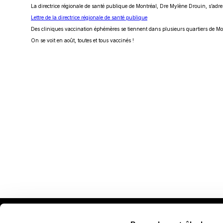
La directrice régionale de santé publique de Montréal, Dre Mylène Drouin, s’adres
Ce
Lettre de la directrice régionale de santé publique
lien
Des cliniques vaccination éphémères se tiennent dans plusieurs quartiers de Mont
s'ouvrira
dans
On se voit en août, toutes et tous vaccinés !
une
nouvelle
fenêtre