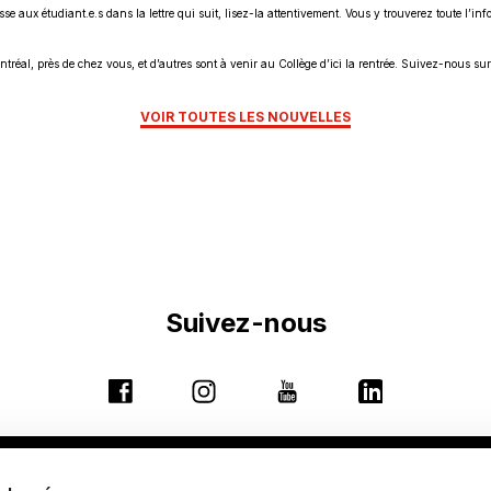
se aux étudiant.e.s dans la lettre qui suit, lisez-la attentivement. Vous y trouverez toute l’i
réal, près de chez vous, et d’autres sont à venir au Collège d’ici la rentrée. Suivez-nous su
VOIR TOUTES LES NOUVELLES
Suivez-nous
Ce
Ce
Ce
Ce
lien
lien
lien
lien
s'ouvrira
s'ouvrira
s'ouvrira
s'ouvrira
dans
dans
dans
dans
Ce
9155, rue Saint-Hubert, Montréal (Québec) H2M 1Y8