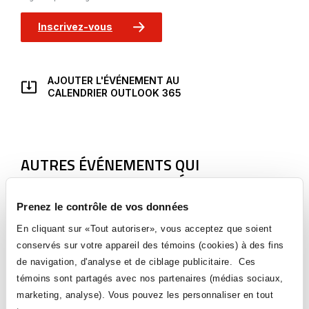
Ce lien
s'ouvrira
dans
Inscrivez-vous
une
nouvelle
fenêtre
AJOUTER L'ÉVÉNEMENT AU
CE
CALENDRIER OUTLOOK 365
LIEN
S'OUVRIRA
DANS
UNE
NOUVELLE
AUTRES ÉVÉNEMENTS QUI
FENÊTRE
POURRAIENT VOUS INTÉRESSER
Prenez le contrôle de vos données
En cliquant sur «Tout autoriser», vous acceptez que soient
conservés sur votre appareil des témoins (cookies) à des fins
de navigation, d'analyse et de ciblage publicitaire. Ces
témoins sont partagés avec nos partenaires (médias sociaux,
marketing, analyse). Vous pouvez les personnaliser en tout