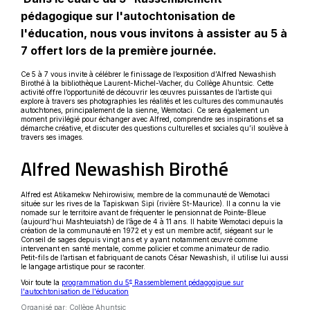
pédagogique sur l'autochtonisation de
l'éducation, nous vous invitons à assister au 5 à
7 offert lors de la première journée.
Ce 5 à 7 vous invite à célébrer le finissage de l’exposition d’Alfred Newashish
Birothé à la bibliothèque Laurent-Michel-Vacher, du Collège Ahuntsic. Cette
activité offre l’opportunité de découvrir les œuvres puissantes de l’artiste qui
explore à travers ses photographies les réalités et les cultures des communautés
autochtones, principalement de la sienne, Wemotaci. Ce sera également un
moment privilégié pour échanger avec Alfred, comprendre ses inspirations et sa
démarche créative, et discuter des questions culturelles et sociales qu’il soulève à
travers ses images.
Alfred Newashish Birothé
Alfred est Atikamekw Nehirowisiw, membre de la communauté de Wemotaci
située sur les rives de la Tapiskwan Sipi (rivière St-Maurice). Il a connu la vie
nomade sur le territoire avant de fréquenter le pensionnat de Pointe-Bleue
(aujourd’hui Mashteuiatsh) de l’âge de 4 à 11 ans. Il habite Wemotaci depuis la
création de la communauté en 1972 et y est un membre actif, siégeant sur le
Conseil de sages depuis vingt ans et y ayant notamment œuvré comme
intervenant en santé mentale, comme policier et comme animateur de radio.
Petit-fils de l’artisan et fabriquant de canots César Newashish, il utilise lui aussi
le langage artistique pour se raconter.
e
Voir toute la
programmation du 5
Rassemblement pédagogique sur
l'autochtonisation de l'éducation
Organisé par: Collège Ahuntsic