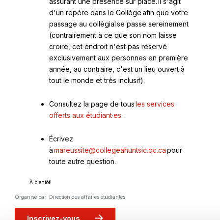
assurant une présence sur place. Il s'agit
d'un repère dans le Collège afin que votre
passage au collégial se passe sereinement
(contrairement à ce que son nom laisse
croire, cet endroit n'est pas réservé
exclusivement aux personnes en première
année, au contraire, c'est un lieu ouvert à
tout le monde et très inclusif).
Consultez la page de tous
les services
Ce
offerts aux étudiant·es
.
lien
s'ouvrira
Écrivez
dans
Ce
à
mareussite@collegeahuntsic.qc.ca
pour
une
lien
toute autre question.
nouvelle
s'ouvrira
fenêtre
À bientôt!
dans
une
Organisé par: Direction des affaires étudiantes
Ce lien
nouvelle
s'ouvrira
fenêtre
dans
Inscrivez-vous