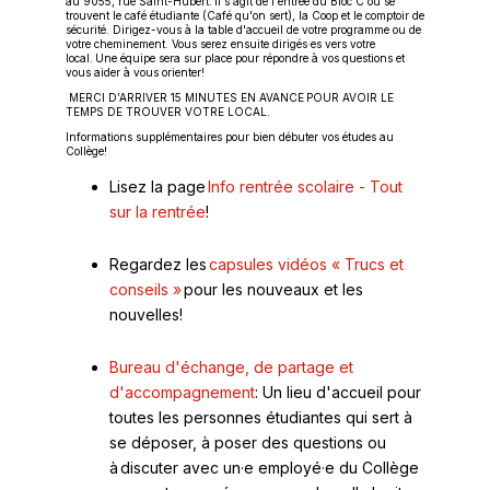
au 9055, rue Saint-Hubert. Il s'agit de l'entrée du Bloc C où se
trouvent le café étudiante (Café qu'on sert), la Coop et le comptoir de
sécurité. Dirigez-vous à la table d'accueil de votre programme ou de
votre cheminement. Vous serez ensuite dirigés·es vers votre
local. Une équipe sera sur place pour répondre à vos questions et
vous aider à vous orienter!
MERCI D’ARRIVER 15 MINUTES EN AVANCE POUR AVOIR LE
TEMPS DE TROUVER VOTRE LOCAL.
Informations supplémentaires pour bien débuter vos études au
Collège!
Lisez la page
Info rentrée scolaire - Tout
Ce
sur la rentrée
!
lien
s'ouvrira
Regardez les
capsules vidéos « Trucs et
dans
Ce
conseils »
pour les nouveaux et les
une
lien
nouvelles!
nouvelle
s'ouvrira
fenêtre
dans
Bureau d'échange, de partage et
une
d'accompagnement
: Un lieu d'accueil pour
nouvelle
toutes les personnes étudiantes qui sert à
fenêtre
se déposer, à poser des questions ou
à discuter avec un·e employé·e du Collège