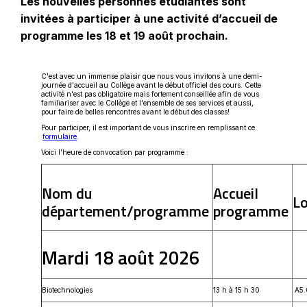
Les nouvelles personnes étudiantes sont
invitées à participer à une activité d’accueil de
programme les 18 et 19 août prochain.
C'est avec un immense plaisir que nous vous invitons à une demi-
journée d'accueil au Collège avant le début officiel des cours. Cette
activité n'est pas obligatoire mais fortement conseillée afin de vous
familiariser avec le Collège et l'ensemble de ses services et aussi,
pour faire de belles rencontres avant le début des classes!
Pour participer, il est important de vous inscrire en remplissant ce
Ce
formulaire
.
lien
Voici l’heure de convocation par programme :
s'ouvrira
dans
une
nouvelle
Nom du
Accueil
fenêtre
Lo
département/programme
programme
Mardi 18 août 2026
Biotechnologies
13 h à 15 h 30
A5.