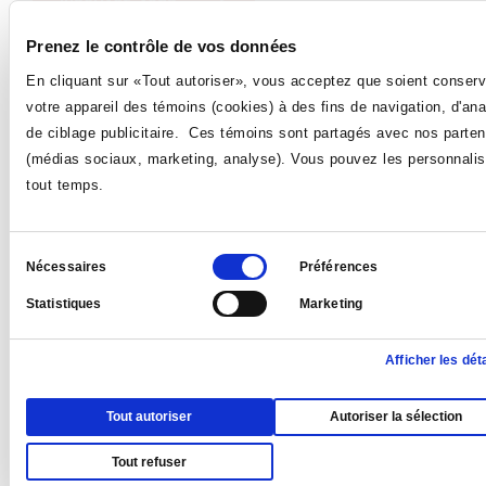
une
nouvelle
fenêtre
Prenez le contrôle de vos données
AJOUTER L'ÉVÉNEMENT AU
En cliquant sur «Tout autoriser», vous acceptez que soient conser
CE
CALENDRIER OUTLOOK 365
votre appareil des témoins (cookies) à des fins de navigation, d'ana
LIEN
de ciblage publicitaire. Ces témoins sont partagés avec nos parten
S'OUVRIRA
DANS
(médias sociaux, marketing, analyse). Vous pouvez les personnalis
UNE
tout temps.
NOUVELLE
AUTRES ÉVÉNEMENTS QUI
FENÊTRE
POURRAIENT VOUS INTÉRESSER
Sélection
Nécessaires
Préférences
du
Statistiques
Marketing
consentement
Afficher les déta
Tout autoriser
Autoriser la sélection
Tout refuser