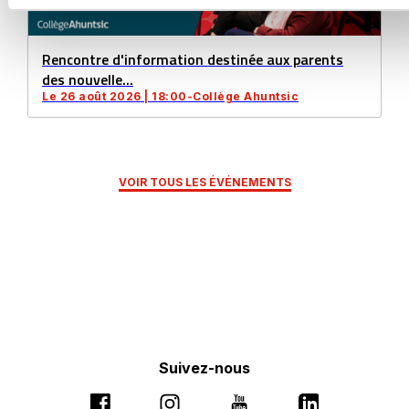
Rencontre d'information destinée aux parents
des nouvelle...
Le 26 août 2026 | 18:00-Collège Ahuntsic
VOIR TOUS LES ÉVÉNEMENTS
Suivez-nous
Ce
Ce
Ce
Ce