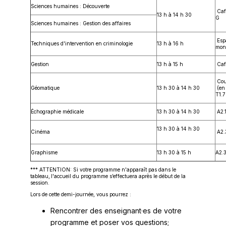
Sciences humaines : Découverte
Café
13 h à 14 h 30
G
Sciences humaines : Gestion des affaires
Espa
Techniques d'intervention en criminologie
13 h à 16 h
mon
Gestion
13 h à 15 h
Caf
Cour
Géomatique
13 h 30 à 14 h 30
(en 
T1.
Échographie médicale
13 h 30 à 14 h 30
A2.
13 h 30 à 14 h 30
Cinéma
A2.
Graphisme
13 h 30 à 15 h
A2.
*** ATTENTION: Si votre programme n'apparaît pas dans le
tableau, l'accueil du programme s’effectuera après le début de la
session.
Lors de cette demi-journée, vous pourrez :
Rencontrer des enseignant·es de votre
programme et poser vos questions;