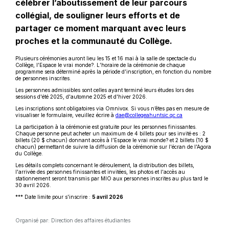
célébrer l’aboutissement de leur parcours
collégial, de souligner leurs efforts et de
partager ce moment marquant avec leurs
proches et la communauté du Collège.
Plusieurs cérémonies auront lieu les 15 et 16 mai à la salle de spectacle du
Collège, l’Espace le vrai monde?. L’horaire de la cérémonie de chaque
programme sera déterminé après la période d’inscription, en fonction du nombre
de personnes inscrites.
Les personnes admissibles sont celles ayant terminé leurs études lors des
sessions d'été 2025, d'automne 2025 et d'hiver 2026.
Les inscriptions sont obligatoires via Omnivox. Si vous n’êtes pas en mesure de
visualiser le formulaire, veuillez écrire à
dae@collegeahuntsic.qc.ca
La participation à la cérémonie est gratuite pour les personnes finissantes.
Chaque personne peut acheter un maximum de 4 billets pour ses invité·es : 2
billets (20 $ chacun) donnant accès à l’Espace le vrai monde? et 2 billets (10 $
chacun) permettant de suivre la diffusion de la cérémonie sur l'écran de l’Agora
du Collège.
Les détails complets concernant le déroulement, la distribution des billets,
l'arrivée des personnes finissantes et invitées, les photos et l'accès au
stationnement seront transmis par MIO aux personnes inscrites au plus tard le
30 avril 2026.
*** Date limite pour s'inscrire :
5 avril 2026
Organisé par: Direction des affaires étudiantes