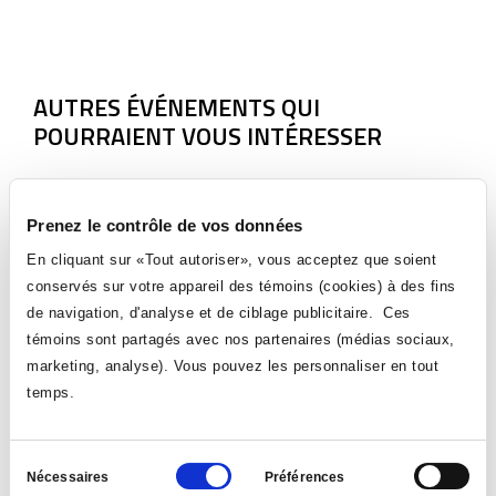
LIEN
S'OUVRIRA
DANS
UNE
NOUVELLE
AUTRES ÉVÉNEMENTS QUI
FENÊTRE
POURRAIENT VOUS INTÉRESSER
Prenez le contrôle de vos données
En cliquant sur «Tout autoriser», vous acceptez que soient
conservés sur votre appareil des témoins (cookies) à des fins
de navigation, d'analyse et de ciblage publicitaire. Ces
témoins sont partagés avec nos partenaires (médias sociaux,
marketing, analyse). Vous pouvez les personnaliser en tout
temps.
Symposium en échographie - 5e édition
Sélection
Nécessaires
Préférences
Le 5 décembre 2026 | 08:30-En ligne
du