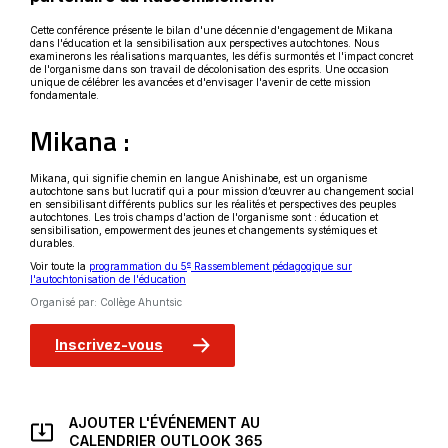
Cette conférence présente le bilan d'une décennie d'engagement de Mikana
dans l'éducation et la sensibilisation aux perspectives autochtones. Nous
examinerons les réalisations marquantes, les défis surmontés et l'impact concret
de l'organisme dans son travail de décolonisation des esprits. Une occasion
unique de célébrer les avancées et d'envisager l'avenir de cette mission
fondamentale.
Mikana :
Mikana, qui signifie chemin en langue Anishinabe, est un organisme
autochtone sans but lucratif qui a pour mission d’œuvrer au changement social
en sensibilisant différents publics sur les réalités et perspectives des peuples
autochtones. Les trois champs d'action de l'organisme sont : éducation et
sensibilisation, empowerment des jeunes et changements systémiques et
durables.
e
Voir toute la
programmation du 5
Rassemblement pédagogique sur
l'autochtonisation de l'éducation
Organisé par: Collège Ahuntsic
Ce lien
s'ouvrira
dans
Inscrivez-vous
une
nouvelle
fenêtre
AJOUTER L'ÉVÉNEMENT AU
CE
CALENDRIER OUTLOOK 365