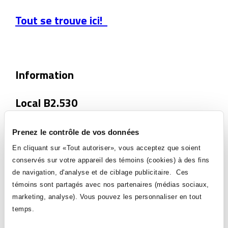
Tout se trouve ici!
Information
Local B2.530
socioculturel@collegeahuntsic.qc.ca
Prenez le contrôle de vos données
En cliquant sur «Tout autoriser», vous acceptez que soient
environnement.ahuntsic@collegeahunt
conservés sur votre appareil des témoins (cookies) à des fins
sic.qc.ca
de navigation, d'analyse et de ciblage publicitaire. Ces
témoins sont partagés avec nos partenaires (médias sociaux,
sport.etudiant@collegeahuntsic.qc.ca
marketing, analyse). Vous pouvez les personnaliser en tout
temps.
VOIR TOUTES LES NOUVELLES