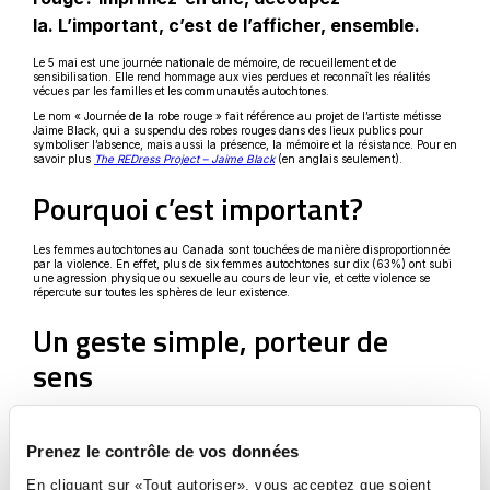
la. L’important, c’est de l’afficher, ensemble.
Le 5 mai est une journée nationale de mémoire, de recueillement et de
sensibilisation. Elle rend hommage aux vies perdues et reconnaît les réalités
vécues par les familles et les communautés autochtones.
Le nom « Journée de la robe rouge » fait référence au projet de l’artiste métisse
Jaime Black, qui a suspendu des robes rouges dans des lieux publics pour
symboliser l’absence, mais aussi la présence, la mémoire et la résistance. Pour en
Ce
savoir plus
The REDress Project – Jaime Black
(en anglais seulement).
lien
s'ouvrira
Pourquoi c’est important?
dans
une
nouvelle
fenêtre
Les femmes autochtones au Canada sont touchées de manière disproportionnée
par la violence. En effet, plus de six femmes autochtones sur dix (63%) ont subi
une agression physique ou sexuelle au cours de leur vie, et cette violence se
répercute sur toutes les sphères de leur existence.
Un geste simple, porteur de
sens
Souligner cette journée, c’est :
Prenez le contrôle de vos données
se souvenir;
En cliquant sur «Tout autoriser», vous acceptez que soient