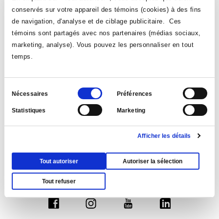
reconnaître;
conservés sur votre appareil des témoins (cookies) à des fins
écouter;
de navigation, d'analyse et de ciblage publicitaire. Ces
témoins sont partagés avec nos partenaires (médias sociaux,
poser un geste de solidarité.
marketing, analyse). Vous pouvez les personnaliser en tout
C’est un appel à la conscience collective, au respect de la dignité humaine.
temps.
Prenons un moment pour honorer celles qui ne sont jamais revenues.
Dans le cadre de sa démarche de décolonisation et d’autochtonisation, le Collège
Ahuntsic s’engage à reconnaître les impacts du colonialisme, toujours présents
aujourd’hui.
Sélection
Nécessaires
Préférences
VOIR TOUTES LES NOUVELLES
du
Statistiques
Marketing
consentement
Afficher les détails
Tout autoriser
Autoriser la sélection
Tout refuser
Suivez-nous
Ce
Ce
Ce
Ce
lien
lien
lien
lien