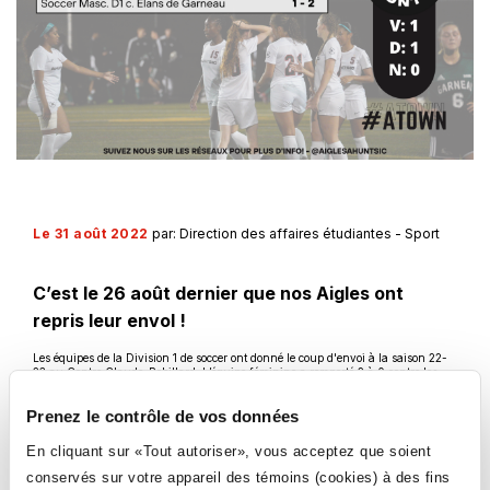
Le 31 août 2022
par: Direction des affaires étudiantes - Sport
C’est le 26 août dernier que nos Aigles ont
repris leur envol !
Les équipes de la Division 1 de soccer ont donné le coup d'envoi à la saison 22-
23 au Centre Claude-Robillard. L’équipe féminine a remporté 2 à 0 contre les
Élans de Garneau alors que l’équipe masculine a dû céder la victoire aux Élans
par la marque 2 à 1 après avoir disputé un excellent match.
Prenez le contrôle de vos données
VOIR TOUTES LES NOUVELLES
En cliquant sur «Tout autoriser», vous acceptez que soient
conservés sur votre appareil des témoins (cookies) à des fins