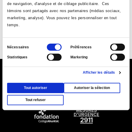
de navigation, d'analyse et de ciblage publicitaire. Ces
témoins sont partagés avec nos partenaires (médias sociaux,
marketing, analyse). Vous pouvez les personnaliser en tout
temps.
Suivez-nous
Sélection
Ce
Ce
Ce
Ce
Nécessaires
Préférences
du
lien
lien
lien
lien
Statistiques
Marketing
consentement
s'ouvrira
s'ouvrira
s'ouvrira
s'ouvrira
dans
dans
dans
dans
Ce
9155, rue Saint-Hubert, Montréal (Québec) H2M 1Y8
Afficher les détails
une
une
une
une
lien
Ce
Plan du Collège (PDF)
nouvelle
nouvelle
|
Annuaire
nouvelle
|
Coordonnées et
nouvelle
s'ouvr
Tout autoriser
Autoriser la sélection
lien
fenêtre
horaires d'accueil
fenêtre
fenêtre
fenêtre
dans
s'ouvrira
Tout refuser
une
dans
nouve
MESURES
une
D'URGENCE
fenêt
nouvelle
2911
fenêtre