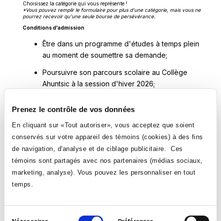
Choisissez la catégorie qui vous représente !
*Vous pouvez remplir le formulaire pour plus d'une catégorie, mais vous ne
pourrez recevoir qu'une seule bourse de persévérance.
Conditions d'admission
Être dans un programme d'études à temps plein
au moment de soumettre sa demande;
Poursuivre son parcours scolaire au Collège
Ahuntsic à la session d'hiver 2026;
Avoir complété en décembre 2025 au moins 3
Prenez le contrôle de vos données
sessions d'études de votre DEC ou avoir
complété une session de votre AEC.
En cliquant sur «Tout autoriser», vous acceptez que soient
conservés sur votre appareil des témoins (cookies) à des fins
*La Fondation privilégiera les étudiant·es qui n’ont jamais reçu de bourse de
de navigation, d'analyse et de ciblage publicitaire. Ces
persévérance scolaire du Collège Ahuntsic.
témoins sont partagés avec nos partenaires (médias sociaux,
Deux documents sont requis pour que votre candidature soit complète :
marketing, analyse). Vous pouvez les personnaliser en tout
Répondre à toutes les questions du formulaire de
temps.
Ce
mise en candidature :
Soumettre ma candidature
lien
Transmettre le lien du formulaire d'appui de
s'ouvrira
Sélection
candidature à un membre du personnel du Collège