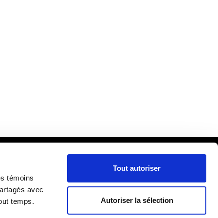
Tout autoriser
cueil
es témoins
ira
partagés avec
Autoriser la sélection
out temps.
lle