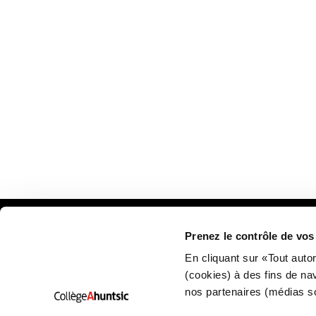
Prenez le contrôle de vo
Plan
En cliquant sur «Tout auto
(cookies) à des fins de na
nos partenaires (médias s