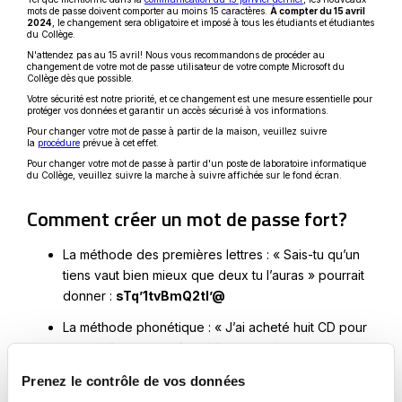
lien
mots de passe doivent comporter au moins 15 caractères.
À compter du 15 avril
s'ouvrira
2024
, le changement sera obligatoire et imposé à tous les étudiants et étudiantes
dans
du Collège.
une
N'attendez pas au 15 avril! Nous vous recommandons de procéder au
nouvelle
changement de votre mot de passe utilisateur de votre compte Microsoft du
fenêtre
Collège dès que possible.
Votre sécurité est notre priorité, et ce changement est une mesure essentielle pour
protéger vos données et garantir un accès sécurisé à vos informations.
Pour changer votre mot de passe à partir de la maison, veuillez suivre
Ce
la
procédure
prévue à cet effet.
lien
Pour changer votre mot de passe à partir d'un poste de laboratoire informatique
s'ouvrira
du Collège, veuillez suivre la marche à suivre affichée sur le fond écran.
dans
une
nouvelle
Comment créer un mot de passe fort?
fenêtre
La méthode des premières lettres : « Sais-tu qu’un
tiens vaut bien mieux que deux tu l’auras » pourrait
donner :
sTq’1tvBmQ2tl’@
La méthode phonétique : « J’ai acheté huit CD pour
cent dollars cet après-midi » pourrait
donner :
*_ght8CD%$7pm_*
Prenez le contrôle de vos données
Dans l’exemple ci-haut, on « pad » le mot de passe