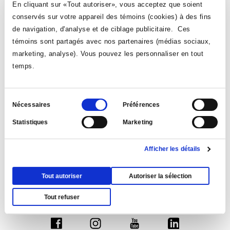
de deux caractères spéciaux au début et à la fin.
En cliquant sur «Tout autoriser», vous acceptez que soient
conservés sur votre appareil des témoins (cookies) à des fins
La passe de phrase d’au moins 15 caractères : « mon
de navigation, d'analyse et de ciblage publicitaire. Ces
chat est mauve », pourrait
témoins sont partagés avec nos partenaires (médias sociaux,
donner :
M0nCh@t&stMauv3
marketing, analyse). Vous pouvez les personnaliser en tout
temps.
En cas de besoin, n’hésitez pas à contacter notre équipe informatique à l’adresse
soutien.informatique-collegeahuntsic.qc.ca
ou au poste téléphonique 2185. Ils
seront heureux de vous aider à prendre les mesures nécessaires pour assurer la
sécurité de vos données et répondre à toutes vos questions.
Nous vous remercions de votre coopération dans cette initiative de sécurité.
Sélection
Nécessaires
Préférences
VOIR TOUTES LES NOUVELLES
du
Statistiques
Marketing
consentement
Afficher les détails
Tout autoriser
Autoriser la sélection
Tout refuser
Suivez-nous
Ce
Ce
Ce
Ce