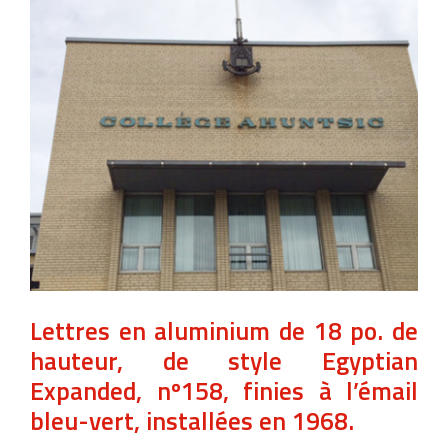
Lettres en aluminium de 18 po. de
hauteur, de style Egyptian
Expanded, nº158, finies à l’émail
bleu-vert, installées en 1968.