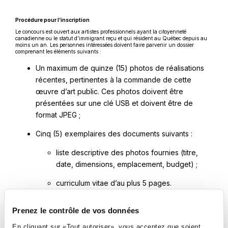
Procédure pour l’inscription
Le concours est ouvert aux artistes professionnels ayant la citoyenneté
canadienne ou le statut d’immigrant reçu et qui résident au Québec depuis au
moins un an. Les personnes intéressées doivent faire parvenir un dossier
comprenant les éléments suivants :
Un maximum de quinze (15) photos de réalisations
récentes, pertinentes à la commande de cette
œuvre d’art public. Ces photos doivent être
présentées sur une clé USB et doivent être de
format JPEG ;
Cinq (5) exemplaires des documents suivants :
liste descriptive des photos fournies (titre,
date, dimensions, emplacement, budget) ;
curriculum vitae d’au plus 5 pages.
Tous les dossiers incomplets seront refusés.
Prenez le contrôle de vos données
En cliquant sur «Tout autoriser», vous acceptez que soient