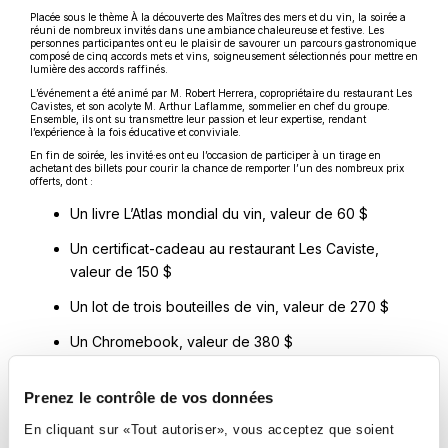
Placée sous le thème À la découverte des Maîtres des mers et du vin, la soirée a
réuni de nombreux invités dans une ambiance chaleureuse et festive. Les
personnes participantes ont eu le plaisir de savourer un parcours gastronomique
composé de cinq accords mets et vins, soigneusement sélectionnés pour mettre en
lumière des accords raffinés.
L’événement a été animé par M. Robert Herrera, copropriétaire du restaurant Les
Cavistes, et son acolyte M. Arthur Laflamme, sommelier en chef du groupe.
Ensemble, ils ont su transmettre leur passion et leur expertise, rendant
l’expérience à la fois éducative et conviviale.
En fin de soirée, les invité·es ont eu l’occasion de participer à un tirage en
achetant des billets pour courir la chance de remporter l’un des nombreux prix
offerts, dont :
Un livre L’Atlas mondial du vin, valeur de 60 $
Un certificat-cadeau au restaurant Les Caviste,
valeur de 150 $
Un lot de trois bouteilles de vin, valeur de 270 $
Un Chromebook, valeur de 380 $
Un ensemble de quatre batteries externes Jar
Prenez le contrôle de vos données
System, valeur de 975 $
En cliquant sur «Tout autoriser», vous acceptez que soient
Grâce à la générosité des partenaires ayant offert ces prix, le tirage a permis