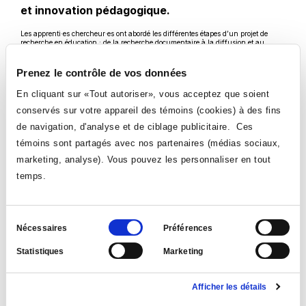
et innovation pédagogique.
Les apprenti·es chercheur·es ont abordé les différentes étapes d’un projet de
recherche en éducation : de la recherche documentaire à la diffusion et au
transfert, en passant également par les aspects éthiques, la collecte et l’analyse
des données.
Prenez le contrôle de vos données
Leur engagement se poursuit maintenant au sein du projet de recherche Réalité
virtuelle immersive en biologie, qui a cours au Collège Ahuntsic. La qualité
En cliquant sur «Tout autoriser», vous acceptez que soient
exceptionnelle de leur engagement leur a valu la remise d’une bourse de 750 $
chacun du Fonds de recherche du Québec – Société et culture.
conservés sur votre appareil des témoins (cookies) à des fins
Félicitations Aleah et Ayoub!
de navigation, d'analyse et de ciblage publicitaire. Ces
VOIR TOUTES LES NOUVELLES
témoins sont partagés avec nos partenaires (médias sociaux,
marketing, analyse). Vous pouvez les personnaliser en tout
temps.
Sélection
Nécessaires
Préférences
du
Statistiques
Marketing
Suivez-nous
consentement
Ce
Ce
Ce
Ce
Afficher les détails
lien
lien
lien
lien