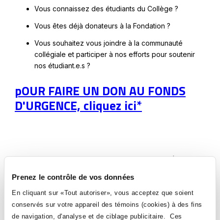
Vous connaissez des étudiants du Collège ?
Vous êtes déjà donateurs à la Fondation ?
Vous souhaitez vous joindre à la communauté
collégiale et participer à nos efforts pour soutenir
nos étudiant.e.s ?
pOUR FAIRE UN DON AU FONDS
Ce
D'URGENCE, cliquez ici*
lien
s'ouvrira
dans
Objectif de la campagne : 60 000 $
une
nouvelle
Prenez le contrôle de vos données
En plus de leur offrir un répit financier, votre contribution témoignera à nos
étudiant.e.s qu’ils ne sont pas seul.e.s et que la communauté se soucie de leur
fenêtre
bien-être.
En cliquant sur «Tout autoriser», vous acceptez que soient
En leur nom, merci de votre générosité en cette période exceptionnelle !
conservés sur votre appareil des témoins (cookies) à des fins
de navigation, d'analyse et de ciblage publicitaire. Ces