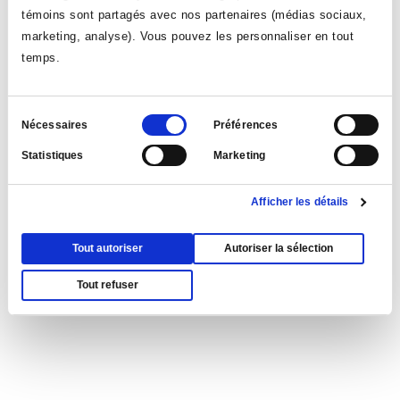
témoins sont partagés avec nos partenaires (médias sociaux,
marketing, analyse). Vous pouvez les personnaliser en tout
Lien sur le même sujet
temps.
Formulaire de demande de bourses pour les
étudiant.e.s du Collège Ahuntsic qui sont dans le
Sélection
Nécessaires
Préférences
besoin
du
Statistiques
Marketing
consentement
* La Fondation du Collège vous enverra un reçu fiscal pour votre don.
Afficher les détails
Tout autoriser
Autoriser la sélection
Tout refuser
VOIR TOUTES LES NOUVELLES