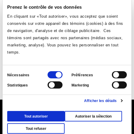
dans
Québec en offrant plus de 250 000 $ en bourses et prix. Grâce à ses différents
Prenez le contrôle de vos données
programmes de bourses, la Fondation accompagne des jeunes moins privilégiés
une
vers le succès, encourage l’engagement social et souligne l’excellence de la relève
CPA.
En cliquant sur «Tout autoriser», vous acceptez que soient
nouvelle
VOIR TOUTES LES NOUVELLES
conservés sur votre appareil des témoins (cookies) à des fins
fenêtre
de navigation, d'analyse et de ciblage publicitaire. Ces
témoins sont partagés avec nos partenaires (médias sociaux,
marketing, analyse). Vous pouvez les personnaliser en tout
temps.
Sélection
Suivez-nous
Nécessaires
Préférences
du
Statistiques
Marketing
consentement
Ce
Ce
Ce
Ce
lien
lien
lien
lien
Afficher les détails
s'ouvrira
s'ouvrira
s'ouvrira
s'ouvrira
dans
dans
dans
dans
Ce
9155, rue Saint-Hubert, Montréal (Québec) H2M 1Y8
une
une
une
une
Tout autoriser
Autoriser la sélection
lien
Ce
Plan du Collège (PDF)
nouvelle
nouvelle
|
Annuaire
nouvelle
|
Coordonnées et
nouvelle
s'ouvr
Tout refuser
lien
fenêtre
horaires d'accueil
fenêtre
fenêtre
fenêtre