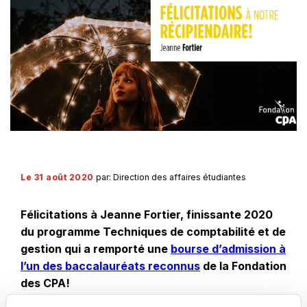
Le 31 août 2020
par: Direction des affaires étudiantes
Félicitations à
Jeanne Fortier
, finissante 2020
du programme Techniques de comptabilité et de
gestion qui a remporté une
bourse d’admission à
Ce
l’un des baccalauréats reconnus
de la Fondation
lien
des CPA!
s'ouvrira
Chaque année, la Fondation soutient une centaine d’étudiants de partout au