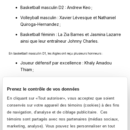
Basketball masculin D2 : Andrew Keo ;
Volleyball masculin : Xavier Lévesque et Nathaniel
Quiroga-Hernandez ;
Basketball féminin : La Zia Barnes et Jasmina Lazarre
ainsi que leur entraîneur Johnny Charles.
En basketball masculin D1, les Aigles ont reçu plusieurs honneurs :
Joueur défensif par excellence : Khaly Amadou
Thiam ;
Entraîneur de l’année : Pierre-Watson Henry ;
Prenez le contrôle de vos données
Deuxième équipe d’étoiles : Khaly Amadou Thiam ;
En cliquant sur «Tout autoriser», vous acceptez que soient
Équipe d’étoiles des recrues : Khaly Amadou Thiam ;
conservés sur votre appareil des témoins (cookies) à des fins
Mérites académiques : Miguel Doyon-Jeremy.
de navigation, d'analyse et de ciblage publicitaire. Ces
témoins sont partagés avec nos partenaires (médias sociaux,
Félicitations aux Aigles pour leurs performances!
marketing, analyse). Vous pouvez les personnaliser en tout