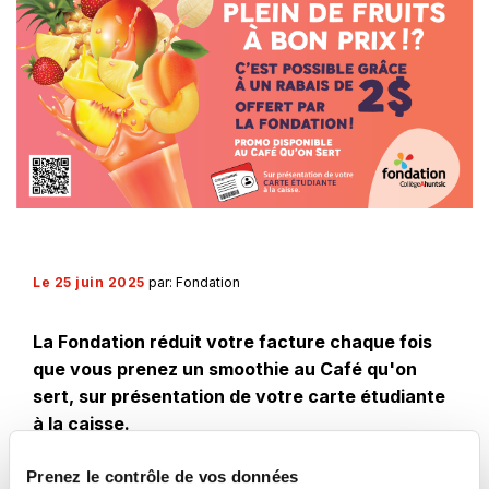
Le 25 juin 2025
par: Fondation
La Fondation réduit votre facture chaque fois
que vous prenez un smoothie au Café qu'on
sert, sur présentation de votre carte étudiante
à la caisse.
Cette initiative de la Fondation apporte un soutien financier visant à contrer
Prenez le contrôle de vos données
l'insécurité alimentaire et promouvoir une saine alimentation auprès de la