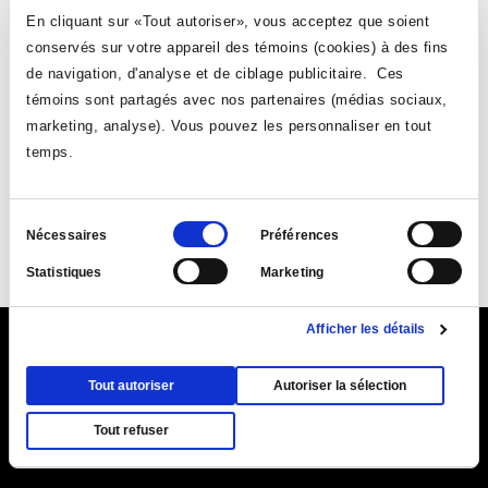
population étudiante.
En cliquant sur «Tout autoriser», vous acceptez que soient
VOIR TOUTES LES NOUVELLES
conservés sur votre appareil des témoins (cookies) à des fins
de navigation, d'analyse et de ciblage publicitaire. Ces
témoins sont partagés avec nos partenaires (médias sociaux,
marketing, analyse). Vous pouvez les personnaliser en tout
temps.
Suivez-nous
Sélection
Nécessaires
Préférences
du
Ce
Ce
Ce
Ce
Statistiques
Marketing
consentement
lien
lien
lien
lien
s'ouvrira
s'ouvrira
s'ouvrira
s'ouvrira
Afficher les détails
dans
dans
dans
dans
Ce
9155, rue Saint-Hubert, Montréal (Québec) H2M 1Y8
une
une
une
une
lien
Tout autoriser
Autoriser la sélection
Ce
Plan du Collège (PDF)
nouvelle
nouvelle
|
Annuaire
nouvelle
|
Coordonnées et
nouvelle
s'ouvr
lien
fenêtre
horaires d'accueil
fenêtre
fenêtre
fenêtre
Tout refuser
dans
s'ouvrira
une
dans
nouve