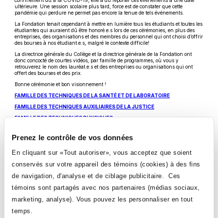
confinement dû à la COVID-19, elle a dû reporter ces événements à une date
ultérieure. Une session scolaire plus tard, force est de constater que cette
pandémie qui perdure ne permet pas encore la tenue de tels événements.
La Fondation tenait cependant à mettre en lumière tous les étudiants et toutes les
étudiantes qui auraient dû être honoré.e.s lors de ces cérémonies, en plus des
entreprises, des organisations et des membres du personnel qui ont choisi d’offrir
des bourses à nos étudiant.e.s, malgré le contexte difficile!
La directrice générale du Collège et la directrice générale de la Fondation ont
donc concocté de courtes vidéos, par famille de programmes, où vous y
retrouverez le nom des lauréat.e.s et des entreprises ou organisations qui ont
offert des bourses et des prix.
Bonne cérémonie et bon visionnement !
Ce
FAMILLE DES TECHNIQUES DE LA SANTÉ ET DE LABORATOIRE
lien
Ce
FAMILLE DES TECHNIQUES AUXILIAIRES DE LA JUSTICE
s'ouvrira
lien
dans
Ce
FAMILLE DES TECHNIQUES PHYSIQUES
s'ouvrira
une
lien
dans
nouvelle
Ce
FAMILLE DES TECHNIQUES EN COMMUNICATIONS GRAPHIQUES
s'ouvrira
une
fenêtre
lien
Prenez le contrôle de vos données
dans
nouvelle
Ce
FAMILLE DES TECHNIQUES ADMINISTRATIVES, DES PROGRAMMES
s'ouvrira
une
fenêtre
lien
dans
nouvelle
Ce
PRÉUNIVERSITAIRES ET DE LA FORMATION GÉNÉRALE
En cliquant sur «Tout autoriser», vous acceptez que soient
s'ouvrira
une
fenêtre
lien
dans
nouvelle
s'ouvrira
conservés sur votre appareil des témoins (cookies) à des fins
une
fenêtre
dans
nouvelle
La Fondation du Collège Ahuntsic souhaite remercier sincèrement tous les
de navigation, d'analyse et de ciblage publicitaire. Ces
une
fenêtre
donateurs et les enseignant.e.s qui travaillent en étroite collaboration avec elle,
nouvelle
entre autres, pour faire le choix des lauréat.e.s. Elle tient également à remercier
témoins sont partagés avec nos partenaires (médias sociaux,
fenêtre
l'équipe du Service de la comptabilité ainsi que l'équipe de l'organisation de
marketing, analyse). Vous pouvez les personnaliser en tout
l'enseignement.
temps.