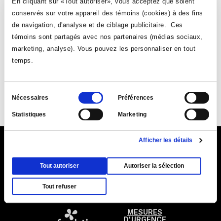
En cliquant sur «Tout autoriser», vous acceptez que soient
conservés sur votre appareil des témoins (cookies) à des fins
de navigation, d'analyse et de ciblage publicitaire. Ces
témoins sont partagés avec nos partenaires (médias sociaux,
marketing, analyse). Vous pouvez les personnaliser en tout
temps.
Suivez-nous
Sélection
Nécessaires
Préférences
Ce
Ce
Ce
Ce
du
Statistiques
Marketing
lien
lien
lien
lien
consentement
s'ouvrira
s'ouvrira
s'ouvrira
s'ouvrira
Afficher les détails
dans
dans
dans
dans
Ce
9155, rue Saint-Hubert, Montréal (Québec) H2M 1Y8
une
une
une
une
lien
Ce
Plan du Collège (PDF)
nouvelle
nouvelle
|
Annuaire
nouvelle
|
Coordonnées et
nouvelle
Tout autoriser
Autoriser la sélection
s'ouvr
lien
fenêtre
horaires d'accueil
fenêtre
fenêtre
fenêtre
dans
Tout refuser
s'ouvrira
une
dans
nouve
MESURES
une
D'URGENCE
fenêt