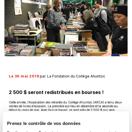
Le 30 mai 2019
par: La Fondation du Collège Ahuntsic
2 500 $ seront redistribués en bourses !
Cette année, l’Association des retraités du Collège Ahuntsic (ARCA) a tenu deux
ventes de livres d’occasion. La première eut lieu en décembre et la seconde au
début du mois de mai. Avec tout ce travail, ce sont près de 2 500 $ qui sera
redistribué en bourses pour nos étudiants !
La Fondation tient à remercier grandement les membres de l’ARCA pour leur
Prenez le contrôle de vos données
implication.
VOIR TOUTES LES NOUVELLES