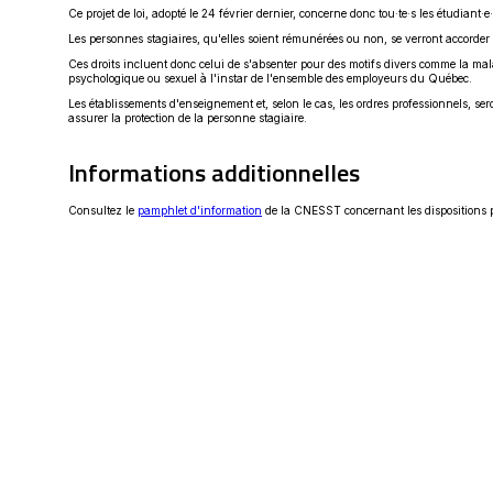
Ce projet de loi, adopté le 24 février dernier, concerne donc tou·te·s les étudiant
Les personnes stagiaires, qu'elles soient rémunérées ou non, se verront accorder
Ces droits incluent donc celui de s'absenter pour des motifs divers comme la mala
psychologique ou sexuel à l'instar de l'ensemble des employeurs du Québec.
Les établissements d'enseignement et, selon le cas, les ordres professionnels, ser
assurer la protection de la personne stagiaire.
Informations additionnelles
Ce
Consultez le
pamphlet d'information
de la CNESST concernant les dispositions pr
lien
s'ouvrira
dans
une
nouvelle
fenêtre